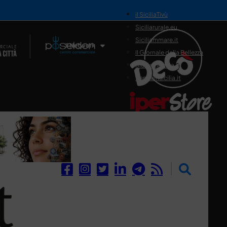
il SiciliaTivù
Siciliarurale.eu
Siciliammare.it
Il Network
Il Giornale della Bellezza
Siciliamedica.it
Sanitainsicilia.it