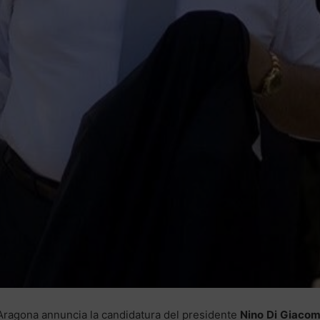
o Aragona annuncia la candidatura del presidente
Nino
Di
Giaco