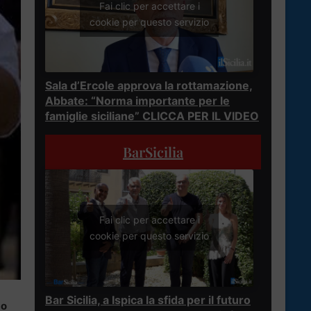
Fai clic per accettare i
cookie per questo servizio
Sala d’Ercole approva la rottamazione,
Abbate: “Norma importante per le
famiglie siciliane” CLICCA PER IL VIDEO
BarSicilia
Fai clic per accettare i
cookie per questo servizio
Bar Sicilia, a Ispica la sfida per il futuro
mo