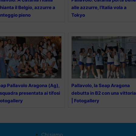
hianta il Belgio, azzurre a
alle azzurre, l’Italia vola a
nteggio pieno
Tokyo
ap Pallavolo Aragona (Ag),
Pallavolo, la Seap Aragona
 squadra presentata ai tifosi
debutta in B2 con una vittoria
Fotogallery
| Fotogallery
Chi siamo