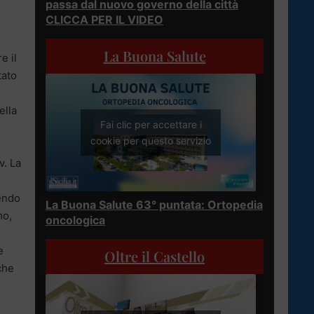
passa dal nuovo governo della città
CLICCA PER IL VIDEO
La Buona Salute
e il
tato
ella
Fai clic per accettare i
cookie per questo servizio
v. La
vendo
La Buona Salute 63° puntata: Ortopedia
mo,
oncologica
e
Oltre il Castello
che