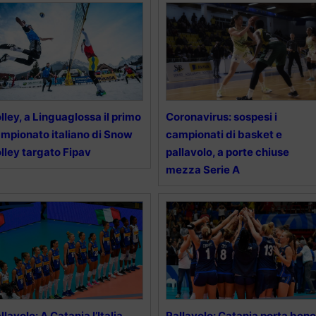
lley, a Linguaglossa il primo
Coronavirus: sospesi i
mpionato italiano di Snow
campionati di basket e
lley targato Fipav
pallavolo, a porte chiuse
mezza Serie A
llavolo: A Catania l’Italia
Pallavolo: Catania porta bene