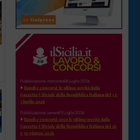
Pubblicazione: mercoledì 8 Luglio 2026
Bandi e concorsi: le ultime novità dalla
Gazzetta Ufficiale della Repubblica Italiana del 3 e
7 luglio 2026
Pubblicazione: venerdì 3 Luglio 2026
Bandi e concorsi: ecco le ultime novità dalla
Gazzetta Ufficiale della Repubblica Italiana del 26
e 30 giugno 2026