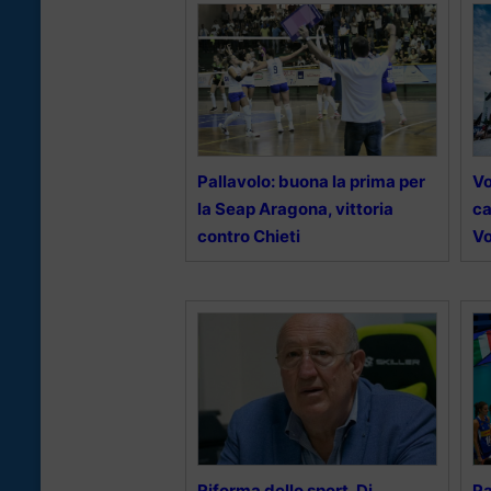
Pallavolo: buona la prima per
Vo
la Seap Aragona, vittoria
ca
contro Chieti
Vo
Riforma dello sport, Di
Pa