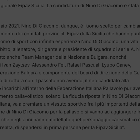
egionale Fipav Sicilia. La candidatura di Nino Di Giacomo è stata
raio 2021. Nino Di Giacomo, dunque, è l’uomo scelto per cambiar
mmento dei comitati provinciali Fipav della Sicilia che hanno pun
Uomo di sport con infinita esperienza Nino Di Giacomo, una vita
bitro, allenatore, dirigente e presidente di squadre di serie A. N
tato anche Team Manager della Nazionale Bulgara, nonché
li Ivan Zaytsev, Alessandro Fei, Rafael Pascual, Lyubo Ganev,
ederazione Bulgara e componente del board di direzione della Ce
di rottura con il passato non avendo, il neo candidato alla
o incarichi all’interno della Federazione Italiana Pallavolo pur a
mento pallavolistico isolano. La fiducia riposta in Nino Di Giaco
iliana, va a premiare un vissuto sportivo fra i più importanti della
ne di Nino Di Giacomo per la pallavolo si vanno ad aggiungere l
he che negli anni hanno modellato quel personaggio carismatico 
ealtà, di spendersi in prima persona per la Fipav Sicilia”.