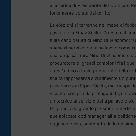
alla carica di Presidente del Comitato R
fortemente voluta dai territori.
Le elezioni si terranno nel mese di febb
passo della Fipav Sicilia. Questo è il co
sulla candidatura di Nino Di Giacomo: “
spesa al servizio della pallavolo come ar
sua lunga carriera Nino Di Giacomo è s
procuratore di grandi campioni fra i qua
quest’ultimo attuale presidente della f
scelta rappresenta sicuramente un punto 
presidenza di Fipav Sicilia, mai ricopert
vissuto, sempre da protagonista, il movi
un tecnico al servizio della pallavolo sic
Regione; alla grande passione e dedizio
sue spiccate doti manageriali e politic
oggi ha deciso, sostenuto da tantissime r