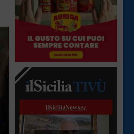
ilSiciliaNews
24