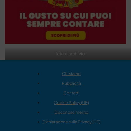
foto d'archivio
Chi siamo
Pubblicità
Contatti
Cookie Policy (UE)
Disconoscimento
Dichiarazione sulla Privacy (UE)