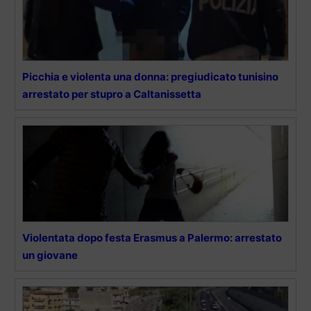
Picchia e violenta una donna: pregiudicato tunisino
arrestato per stupro a Caltanissetta
Violentata dopo festa Erasmus a Palermo: arrestato
un giovane