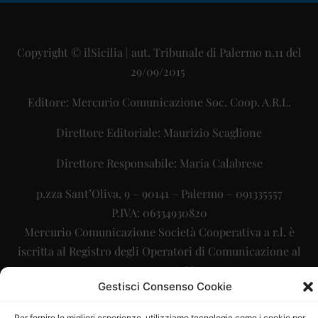
Copyright © ilSicilia | aut. Tribunale di Palermo n.11 del
29/09/2015
Editore: Mercurio Comunicazione Soc. Coop. A.R.L.
Direttore Editoriale: Maurizio Scaglione
Direttore Responsabile: Maria Calabrese
p.zza Sant’Oliva, 9 – 90141 – Palermo – 091335557
P.IVA: 06334930820
Mercurio Comunicazione Società Cooperativa a r.l. è
iscritta al Registro degli Operatori di Comunicazione al
numero 26988
Gestisci Consenso Cookie
Sito gestito da
La Digitale srl
–
info@ladigitale.it
Per fornire le migliori esperienze, utilizziamo tecnologie come i cookie per