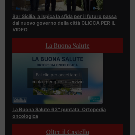
Bar Sicilia, a Ispica la sfida per il futuro passa
dal nuovo governo della città CLICCA PER IL
VIDEO
La Buona Salute
Fai clic per accettare i
cookie per questo servizio
La Buona Salute 63° puntata: Ortopedia
oncologica
Oltre il Castello