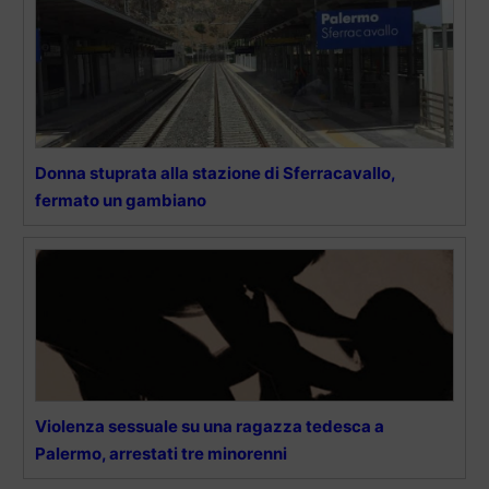
Donna stuprata alla stazione di Sferracavallo,
fermato un gambiano
Violenza sessuale su una ragazza tedesca a
Palermo, arrestati tre minorenni