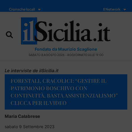
Cronache locali
Il Network
Fondato da Maurizio Scaglione
SABATO 8 AGOSTO 2026 - AGGIORNATO ALLE 19:00
Le interviste de ilSicilia.it
FORESTALI, CRACOLICI: “GESTIRE IL
PATRIMONIO BOSCHIVO CON
CONTINUITÀ, BASTA ASSISTENZIALISMO”
CLICCA PER IL VIDEO
Maria Calabrese
sabato 9 Settembre 2023