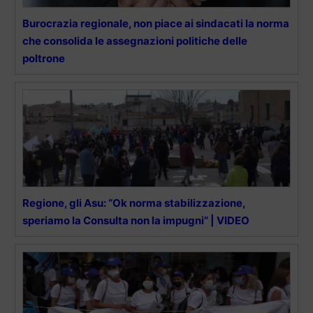
Burocrazia regionale, non piace ai sindacati la norma
che consolida le assegnazioni politiche delle
poltrone
Regione, gli Asu: “Ok norma stabilizzazione,
speriamo la Consulta non la impugni” | VIDEO