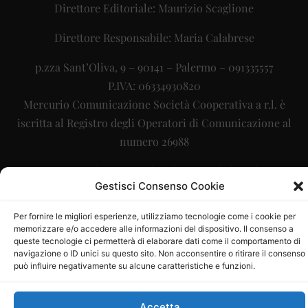
Direttore Editoriale: Maurizio Scaglione
Direttore Responsabile: Maria Calabrese
p.zza Sant’Oliva, 9 – 90141 – Palermo – 091335557
P.IVA: 06334930820
Mercurio Comunicazione Società Cooperativa a r.l. è
iscritta al Registro degli Operatori di Comunicazione al
numero 26988
Sito gestito da
La Digitale srl
–
info@ladigitale.it
Gestisci Consenso Cookie
Per fornire le migliori esperienze, utilizziamo tecnologie come i cookie per
memorizzare e/o accedere alle informazioni del dispositivo. Il consenso a
queste tecnologie ci permetterà di elaborare dati come il comportamento di
navigazione o ID unici su questo sito. Non acconsentire o ritirare il consenso
può influire negativamente su alcune caratteristiche e funzioni.
Accetta