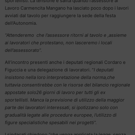
sportellisti. La tensione è salita quando l’assessore al
Lavoro Carmencita Mangano ha lasciato poco dopo i lavori
avviati dal tavolo per raggiungere la sede della festa
dell’Autonomia.
“Attenderemo che l’assessore ritorni al tavolo e ,assieme
ai lavoratori che protestano, non lasceremo i locali
dell’assessorato”.
All’incontro presenti anche i deputati regionali Cordaro e
Figuccia e una delegazione di lavoratori. “
I deputati
insistono nella loro interpretazione della norma,che
tuttavia consentirebbe con le risorse del bilancio regionale
appostate solo26 giorni di lavoro per tutti gli ex
sportellisti. Manca la previsione di utilizzo della maggior
parte dei lavoratori interessati, si ipotizzano solo con
gradualità legate alle procedure europee, l’utilizzo di
figure specialistiche spesabili nei progetti”.
I sindacati chiedono
“che venga applicata la legge, senza