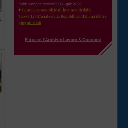
Pubblicazione: venerdì 26 Giugno 2026
Bandi e concorsi: le ultime novità dalla
Gazzetta Ufficiale della Repubblica Italiana del 23
,
giugno 2026
Entra nell'Archivio Lavoro & Concorsi