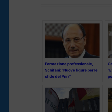
Formazione professionale,
Ca
Schifani: “Nuove figure per le
“E
sfide del Pnrr”
po