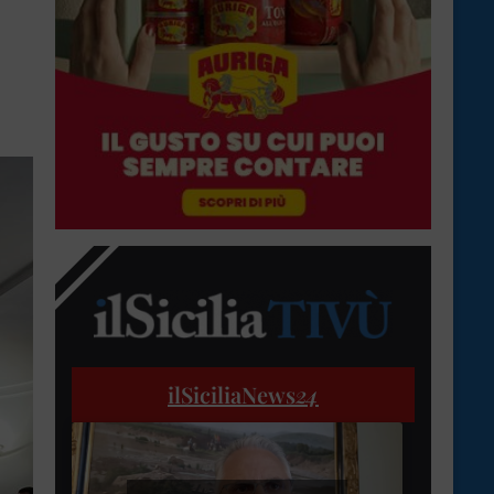
ilSiciliaNews
24