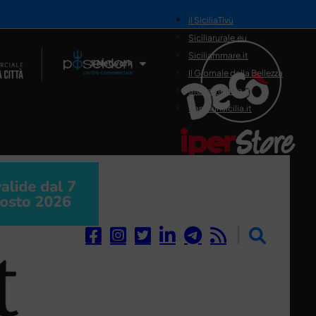
il SiciliaTivù
Siciliarurale.eu
Siciliammare.it
Il Network
Il Giornale della Bellezza
Siciliamedica.it
Sanitainsicilia.it