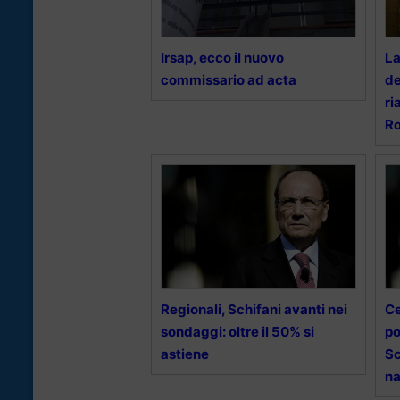
Irsap, ecco il nuovo
La
commissario ad acta
de
ri
R
Regionali, Schifani avanti nei
Ce
sondaggi: oltre il 50% si
po
astiene
Sc
na