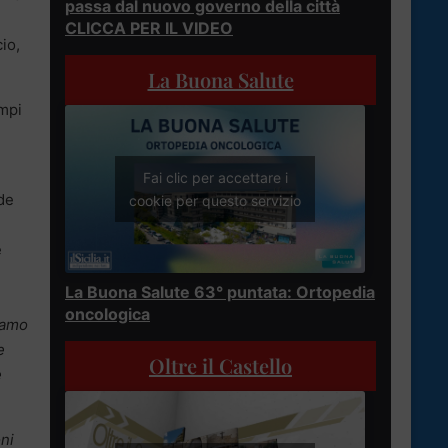
passa dal nuovo governo della città
CLICCA PER IL VIDEO
io,
La Buona Salute
empi
Fai clic per accettare i
nde
cookie per questo servizio
e
La Buona Salute 63° puntata: Ortopedia
oncologica
iamo
e
Oltre il Castello
e
ni