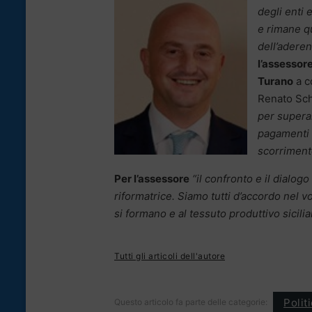
degli enti 
e rimane q
dell’aderen
l’assessor
Turano
a c
Renato Sch
per superare
pagamenti c
scorrimento
Per l’assessore
“il confronto e il dialo
riformatrice. Siamo tutti d’accordo nel v
si formano e al tessuto produttivo sicilia
Tutti gli articoli dell'autore
Polit
Questo articolo fa parte delle categorie: