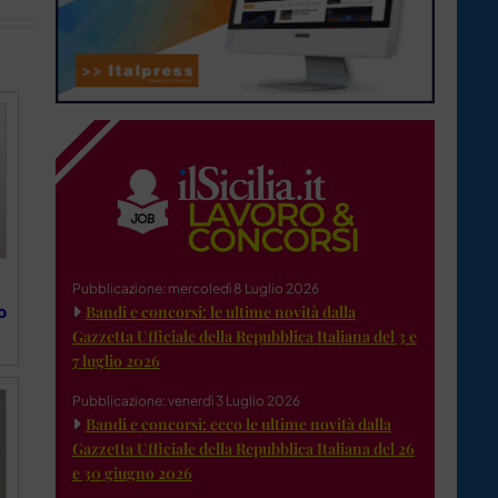
Pubblicazione: mercoledì 8 Luglio 2026
o
Bandi e concorsi: le ultime novità dalla
Gazzetta Ufficiale della Repubblica Italiana del 3 e
7 luglio 2026
Pubblicazione: venerdì 3 Luglio 2026
Bandi e concorsi: ecco le ultime novità dalla
Gazzetta Ufficiale della Repubblica Italiana del 26
e 30 giugno 2026