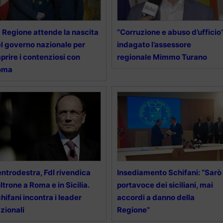
 Regione attende la nascita
“Corruzione e abuso d’ufficio”
l governo nazionale per
indagato l’assessore
aprire i contenziosi con
regionale Mimmo Turano
oma
ntrodestra, FdI rivendica
Insediamento Schifani: “Sarò
ltrone a Roma e in Sicilia.
portavoce dei siciliani, mai
hifani incontra i leader
accordi a danno della
zionali
Regione”