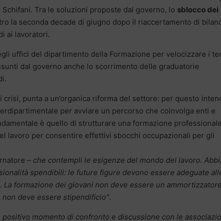
 Schifani. Tra le soluzioni proposte dal governo, lo
sblocco dei
tro la seconda decade di giugno dopo il riaccertamento di bilanc
 ai lavoratori.
egli uffici del dipartimento della Formazione per velocizzare i t
ssunti dal governo anche lo scorrimento delle graduatorie
di.
 crisi, punta a un’organica riforma del settore: per questo inte
interdipartimentale per avviare un percorso che coinvolga enti e
fondamentale è quello di strutturare una formazione professional
el lavoro per consentire effettivi sbocchi occupazionali per gli
ernatore –
che contempli le esigenze del mondo del lavoro. Abb
sionalità spendibili: le future figure devono essere adeguate all
ano. La formazione dei giovani non deve essere un ammortizzator
 e non deve essere stipendificio”
.
un positivo momento di confronto e discussione con le associazio