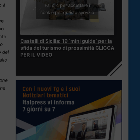
o è
Fai clic per accettare i
cookie per questo servizio
ce
mo
nte
Castelli di Sicilia: 19 ‘mini guide’ per la
no
sfida del turismo di prossimità CLICCA
 dei
PER IL VIDEO
allo
ione
che