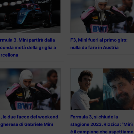
rmula 3, Minì partirà dalla
F3, Minì fuori al primo giro:
conda metà della griglia a
nulla da fare in Austria
rcellona
, le due facce del weekend
Formula 3, si chiude la
gherese di Gabriele Minì
stagione 2023. Rizzica: “Minì
è il campione che aspettiamo