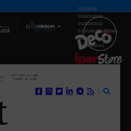
il SiciliaTivù
Siciliarurale.eu
Siciliammare.it
Il Network
Il Giornale della Bellezza
Siciliamedica.it
Sanitainsicilia.it