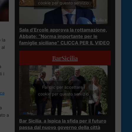
cookie per questo servizio
Sala d’Ercole approva la rottamazione,
Abbate: “Norma importante per le
 la
famiglie siciliane” CLICCA PER IL VIDEO
 al
BarSicilia
a
i i
Fai clic per accettare i
ica
cookie per questo servizio
a
ato a
Bar Sicilia, a Ispica la sfida per il futuro
passa dal nuovo governo della città