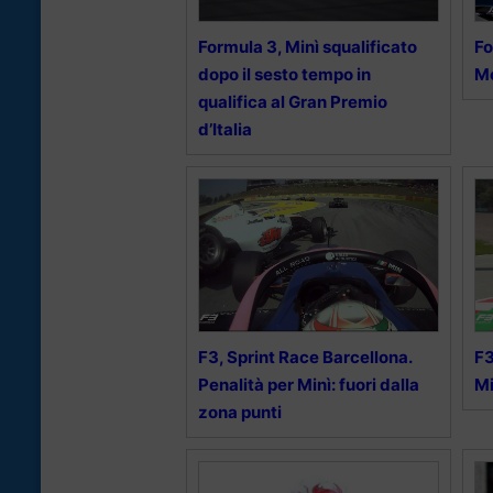
Formula 3, Minì squalificato
Fo
dopo il sesto tempo in
Mo
qualifica al Gran Premio
d’Italia
F3, Sprint Race Barcellona.
F3
Penalità per Minì: fuori dalla
Mi
zona punti