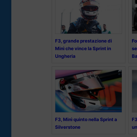
F3, grande prestazione di
Fo
Minì che vince la Sprint in
se
Ungheria
Ba
F3, Minì quinto nella Sprint a
F3
Silverstone
un