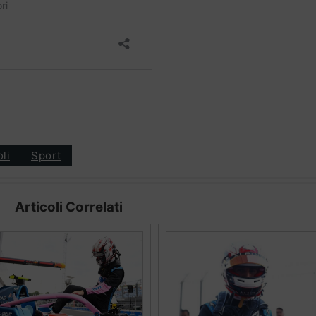
oli
Sport
Articoli Correlati