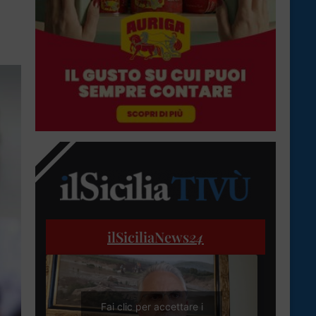
ilSiciliaNews
24
Fai clic per accettare i