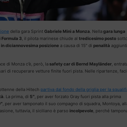
zione
della gara Sprint
Gabriele Minì a Monza
. Nella
gara lunga
i Formula 3
, il pilota marinese chiude al
tredicesimo posto
sotto
 in diciannovesima posizione
a causa di 15″ di
penalità
aggiunti
ce di Monza c’è, però, la
safety car di Bernd Mayländer
, entrat
 di recuperare vetture finite fuori pista. Nelle ripartenze, facil
ciottenne della Hitech
partiva dal fondo della griglia per la squalif
tà
. La prima, di
5″
, per aver forzato Gray fuori pista alla prima
0″
, per aver tamponato il suo compagno di squadra, Montoya, all
ione, tuttavia, il siciliano è parso
incolpevole
, perché tampon