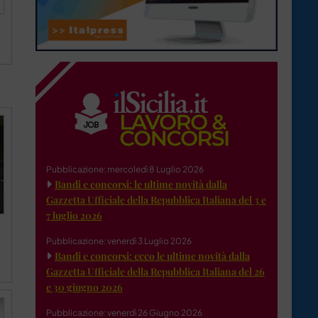
Pubblicazione: mercoledì 8 Luglio 2026
Bandi e concorsi: le ultime novità dalla
Gazzetta Ufficiale della Repubblica Italiana del 3 e
7 luglio 2026
Pubblicazione: venerdì 3 Luglio 2026
Bandi e concorsi: ecco le ultime novità dalla
Gazzetta Ufficiale della Repubblica Italiana del 26
e 30 giugno 2026
Pubblicazione: venerdì 26 Giugno 2026