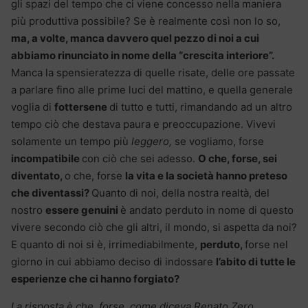
gli spazi del tempo che ci viene concesso nella maniera
più produttiva possibile? Se è realmente così non lo so,
ma, a volte, manca davvero quel pezzo di noi a cui
abbiamo rinunciato in nome della “crescita interiore”.
Manca la spensieratezza di quelle risate, delle ore passate
a parlare fino alle prime luci del mattino, e quella generale
voglia di
fottersene
di tutto e tutti, rimandando ad un altro
tempo ciò che destava paura e preoccupazione. Vivevi
solamente un tempo più
leggero,
se vogliamo, forse
incompatibile
con ciò che sei adesso.
O che, forse, sei
diventato,
o che, forse
la vita e la società hanno preteso
che diventassi?
Quanto di noi, della nostra realtà, del
nostro
essere genuini
è andato perduto in nome di questo
vivere secondo ciò che gli altri, il mondo, si aspetta da noi?
E quanto di noi si è, irrimediabilmente,
perduto,
forse nel
giorno in cui abbiamo deciso di indossare
l’abito di tutte le
esperienze che ci hanno forgiato?
La risposta è che, forse, come diceva Renato Zero,