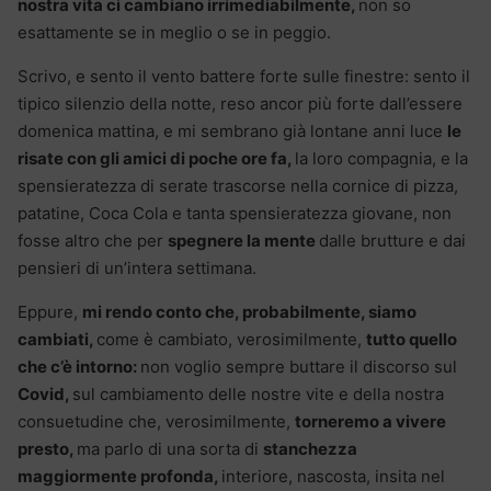
nostra vita ci cambiano irrimediabilmente,
non so
esattamente se in meglio o se in peggio.
Scrivo, e sento il vento battere forte sulle finestre: sento il
tipico silenzio della notte, reso ancor più forte dall’essere
domenica mattina, e mi sembrano già lontane anni luce
le
risate con gli amici di poche ore fa,
la loro compagnia, e la
spensieratezza di serate trascorse nella cornice di pizza,
patatine, Coca Cola e tanta spensieratezza giovane, non
fosse altro che per
spegnere la mente
dalle brutture e dai
pensieri di un’intera settimana.
Eppure,
mi rendo conto che, probabilmente, siamo
cambiati,
come è cambiato, verosimilmente,
tutto quello
che c’è intorno:
non voglio sempre buttare il discorso sul
Covid,
sul cambiamento delle nostre vite e della nostra
consuetudine che, verosimilmente,
torneremo a vivere
presto,
ma parlo di una sorta di
stanchezza
maggiormente profonda,
interiore, nascosta, insita nel