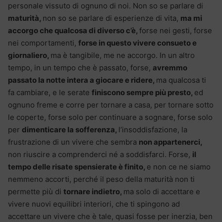
personale vissuto di ognuno di noi. Non so se parlare di
maturità,
non so se parlare di esperienze di vita,
ma mi
accorgo che qualcosa di diverso c’è,
forse nei gesti, forse
nei comportamenti,
forse in questo vivere consueto e
giornaliero,
ma è tangibile, me ne accorgo. In un altro
tempo, in un tempo che è passato, forse,
avremmo
passato la notte intera a giocare e ridere,
ma qualcosa ti
fa cambiare, e le serate
finiscono sempre più presto,
ed
ognuno freme e corre per tornare a casa, per tornare sotto
le coperte, forse solo per continuare a sognare, forse solo
per
dimenticare la sofferenza,
l’insoddisfazione, la
frustrazione di un vivere che sembra
non appartenerci,
non riuscire a comprenderci né a soddisfarci. Forse,
il
tempo delle risate spensierate è finito,
e non ce ne siamo
nemmeno accorti, perché il peso della maturità non ti
permette più di
tornare indietro,
ma solo di accettare e
vivere nuovi equilibri interiori, che ti spingono ad
accettare un vivere che è tale, quasi fosse per inerzia, ben