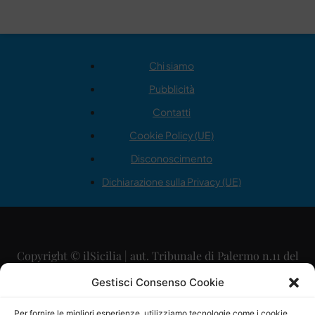
Chi siamo
Pubblicità
Contatti
Cookie Policy (UE)
Disconoscimento
Dichiarazione sulla Privacy (UE)
Copyright © ilSicilia | aut. Tribunale di Palermo n.11 del
29/09/2015
Gestisci Consenso Cookie
Editore: Mercurio Comunicazione Soc. Coop. A.R.L.
Per fornire le migliori esperienze, utilizziamo tecnologie come i cookie