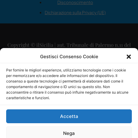
Disconoscimento
Dichiarazione sulla Privacy (UE)
Copyright © ilSicilia | aut. Tribunale di Palermo n.11 del
29/09/2015
Gestisci Consenso Cookie
Editore: Mercurio Comunicazione Soc. Coop. A.R.L.
Per fornire le migliori esperienze, utilizziamo tecnologie come i cookie
per memorizzare e/o accedere alle informazioni del dispositivo. Il
Direttore Editoriale: Maurizio Scaglione
consenso a queste tecnologie ci permetterà di elaborare dati come il
comportamento di navigazione o ID unici su questo sito. Non
Direttore Responsabile: Maria Calabrese
acconsentire o ritirare il consenso può influire negativamente su alcune
caratteristiche e funzioni.
p.zza Sant’Oliva, 9 – 90141 – Palermo – 091335557
P.IVA: 06334930820
Accetta
Mercurio Comunicazione Società Cooperativa a r.l. è
iscritta al Registro degli Operatori di Comunicazione al
Nega