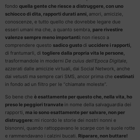
fondo
quella gente che riesce a distruggere, con uno
schiocco di dita, rapporti durati anni,
amori, amicizie,
conoscenze, e tutto quello che dovrebbe legare due
esseri umani ma che, a quanto sembra,
pare rivestire
valenze sempre meno importanti:
non riesco a
comprendere questo
sadico gusto
di
uccidere i rapporti,
di frantumarli, di
togliere dalla propria vita le persone,
trasformandole in moderni
De cuius dell’Epoca Digitale,
azzerati dalle amicizie virtuali, dai Social Network, anche
dai vetusti ma sempre cari SMS, ancor prima che
cestinati
in fondo ad un filtro per le “chiamate moleste”.
So bene che
è esattamente per questo che, nella vita, ho
preso le peggiori tranvate
in nome della salvaguardia dei
rapporti,
ma io sono esattamente per salvare, non per
distruggere:
mi ricordo le storie dei nostri nonni e
bisnonni, quando rattoppavano le scarpe con le suole rotte
e rammendavano i calzini bucati.
Riparare, non buttare!