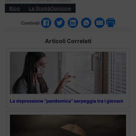
Questo articolo fa parte delle categorie:
Blog
La GiombOpinione
Condividi
Articoli Correlati
La depressione “pandemica” serpeggia tra i giovani