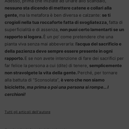
Adesso, prima che iniziate ad urlare allo scandalo,
nessuno sta dicendo di mettere catene e collari alla
gente,
ma la metafora è ben diversa e calzante:
se ti
crogioli nella tua roccaforte fatta di svogliatezza,
fatta di
superficialità e di assenza,
non puoi certo lamentarti se un
rapporto si logora.
È un po’ come pretendere che una
pianta viva senza mai abbeverarla:
l’acqua del sacrificio e
della pazienza deve sempre essere presente in ogni
rapporto.
E se non avete intenzione di fare dei sacrifici per
far felice la persona a cui (dite) di tenere,
semplicemente
non stravolgete la vita della gente.
Perché, per tornare
alla battuta di “Sconsolata”,
è vero che non siamo
biciclette,
ma prima o poi una persona si rompe… I
cerchioni!
Tutti gli articoli dell'autore