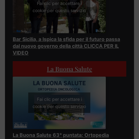
Fai clic per accettare i
cookie per questo servizio
Bar Sicilia, a Ispica la sfida per il futuro passa
dal nuovo governo della città CLICCA PER IL
VIDEO
La Buona Salute
Fai clic per accettare i
cookie per questo servizio
La Buona Salute 63° puntata: Ortopedia