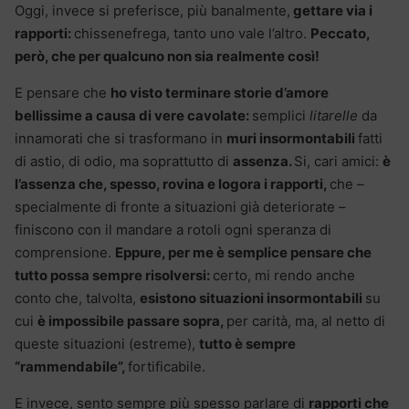
Oggi, invece si preferisce, più banalmente,
gettare via i
rapporti:
chissenefrega, tanto uno vale l’altro.
Peccato,
però, che per qualcuno non sia realmente così!
E pensare che
ho visto terminare storie d’amore
bellissime a causa di vere cavolate:
semplici
litarelle
da
innamorati che si trasformano in
muri insormontabili
fatti
di astio, di odio, ma soprattutto di
assenza.
Si, cari amici:
è
l’assenza che, spesso, rovina e logora i rapporti,
che –
specialmente di fronte a situazioni già deteriorate –
finiscono con il mandare a rotoli ogni speranza di
comprensione.
Eppure, per me è semplice pensare che
tutto possa sempre risolversi:
certo, mi rendo anche
conto che, talvolta,
esistono situazioni insormontabili
su
cui
è impossibile passare sopra,
per carità, ma, al netto di
queste situazioni (estreme),
tutto è sempre
“rammendabile”,
fortificabile.
E invece, sento sempre più spesso parlare di
rapporti che