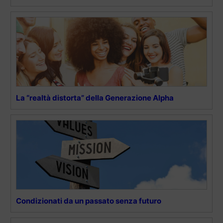
La “realtà distorta” della Generazione Alpha
Condizionati da un passato senza futuro