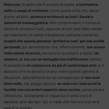
finiscono,
di amici che ti voltano le spalle,
e tantissime
volte a causa di cretinate:
come quella volta che, da un
giorno all’altro,
un’amica mi bloccò su tutti i Social e
sistemi di messaggistica.
Non comprendevo il motivo e
decisi di chiedere numi, sapendo di non aver fatto niente
per meritarmi un simile trattamento: parlando parlando,
scoprii che questa persona “preferiva così” per sue scelte
personali,
pur ammettendo che, effettivamente,
non avevo
fatto niente di errato,
ma dovevo accettarlo e basta.
Un
mistero, si, ma con un dettaglio non indifferente:
l’amica
in questione
mi conosceva da più di venticinque anni,
e vi
assicuro che fa davvero strano vivere questo genere di
situazioni, specialmente se sei consapevole di
non aver
fatto nulla,
ma, peggio ancora,
se vedi con i tuoi occhi la
facilità con cui un bel rapporto viene ucciso,
senza pietà e
riflessione. Ovviamente vi risparmio il solito coro di
banalità varie del tipo
“eh, si vede che non era una vera
amica”
e similari.