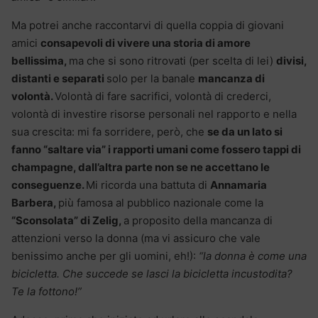
Ma potrei anche raccontarvi di quella coppia di giovani
amici
consapevoli di vivere una storia di amore
bellissima,
ma che si sono ritrovati (per scelta di lei)
divisi,
distanti e separati
solo per la banale
mancanza di
volontà.
Volontà di fare sacrifici, volontà di crederci,
volontà di investire risorse personali nel rapporto e nella
sua crescita: mi fa sorridere, però, che
se da un lato si
fanno “saltare via” i rapporti umani come fossero tappi di
champagne, dall’altra parte non se ne accettano le
conseguenze.
Mi ricorda una battuta di
Annamaria
Barbera,
più famosa al pubblico nazionale come la
“Sconsolata” di Zelig,
a proposito della mancanza di
attenzioni verso la donna (ma vi assicuro che vale
benissimo anche per gli uomini, eh!):
“la donna è come una
bicicletta. Che succede se lasci la bicicletta incustodita?
Te la fottono!”