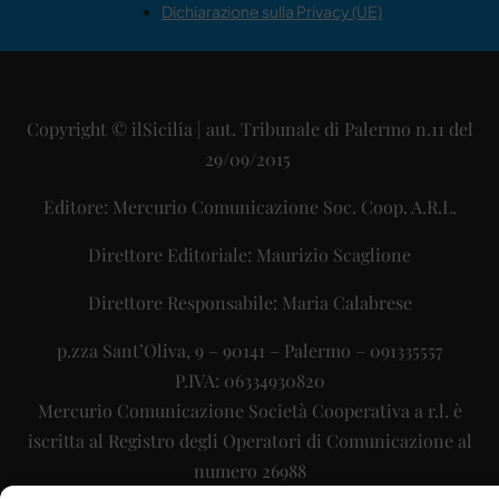
Dichiarazione sulla Privacy (UE)
Copyright © ilSicilia | aut. Tribunale di Palermo n.11 del
29/09/2015
Editore: Mercurio Comunicazione Soc. Coop. A.R.L.
Direttore Editoriale: Maurizio Scaglione
Direttore Responsabile: Maria Calabrese
p.zza Sant’Oliva, 9 – 90141 – Palermo – 091335557
P.IVA: 06334930820
Mercurio Comunicazione Società Cooperativa a r.l. è
iscritta al Registro degli Operatori di Comunicazione al
numero 26988