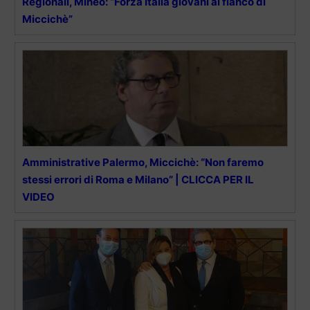
Regionali, Mineo: “Forza Italia giovani al fianco di
Miccichè”
Amministrative Palermo, Miccichè: “Non faremo
stessi errori di Roma e Milano” | CLICCA PER IL
VIDEO