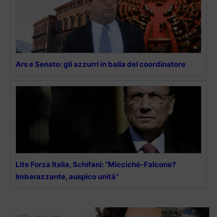
Ars e Senato: gli azzurri in balia del coordinatore
Lite Forza Italia, Schifani: “Miccichè-Falcone?
Imbarazzante, auspico unità”