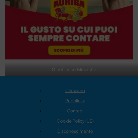
Gianfranco Micciche
Chi siamo
Pubblicità
Contatti
Cookie Policy (UE)
Disconoscimento