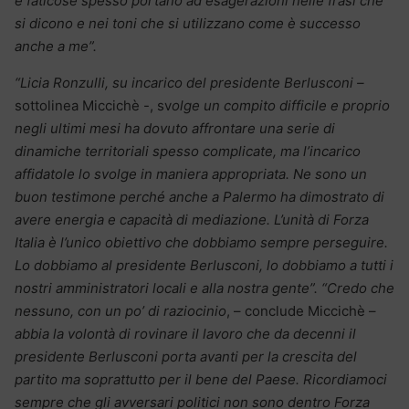
e faticose spesso portano ad esagerazioni nelle frasi che
si dicono e nei toni che si utilizzano come è successo
anche a me”.
“Licia Ronzulli, su incarico del presidente Berlusconi –
sottolinea Miccichè -, sv
olge un compito difficile e proprio
negli ultimi mesi ha dovuto affrontare una serie di
dinamiche territoriali spesso complicate, ma l’incarico
affidatole lo svolge in maniera appropriata. Ne sono un
buon testimone perché anche a Palermo ha dimostrato di
avere energia e capacità di mediazione. L’unità di Forza
Italia è l’unico obiettivo che dobbiamo sempre perseguire.
Lo dobbiamo al presidente Berlusconi, lo dobbiamo a tutti i
nostri amministratori locali e alla nostra gente”. “Credo che
nessuno, con un po’ di raziocinio
, – conclude Miccichè –
abbia la volontà di rovinare il lavoro che da decenni il
presidente Berlusconi porta avanti per la crescita del
partito ma soprattutto per il bene del Paese. Ricordiamoci
sempre che gli avversari politici non sono dentro Forza