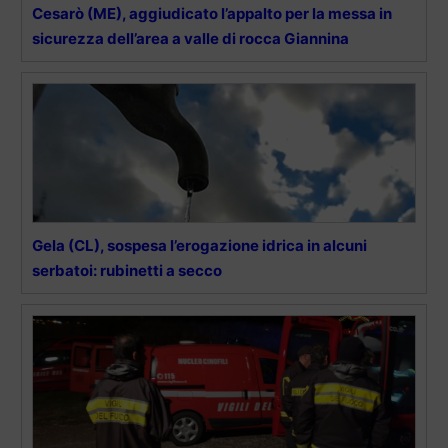
Cesarò (ME), aggiudicato l’appalto per la messa in
sicurezza dell’area a valle di rocca Giannina
Gela (CL), sospesa l’erogazione idrica in alcuni
serbatoi: rubinetti a secco