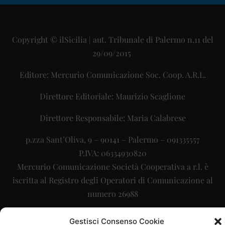
Copyright © ilSicilia | aut. Tribunale di Palermo n.11 del
29/09/2015
Editore: Mercurio Comunicazione Soc. Coop. A.R.L.
Direttore Editoriale: Maurizio Scaglione
Direttore Responsabile: Maria Calabrese
p.zza Sant’Oliva, 9 – 90141 – Palermo – 091335557
P.IVA: 06334930820
Mercurio Comunicazione Società Cooperativa a r.l. è
iscritta al Registro degli Operatori di Comunicazione al
numero 26988
Sito gestito da
La Digitale srl
–
info@ladigitale.it
Gestisci Consenso Cookie