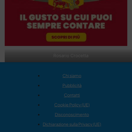
Rosario Crocetta
Chi siamo
Pubblicità
Contatti
Cookie Policy (UE)
Disconoscimento
Dichiarazione sulla Privacy (UE)