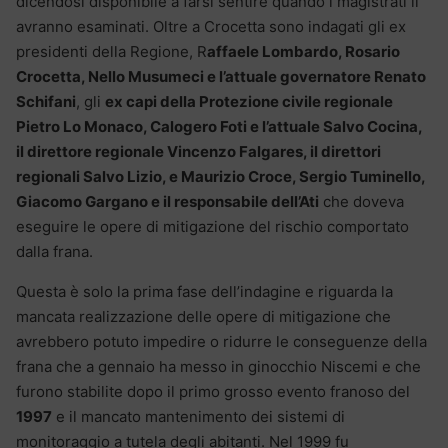
dicendosi disponibile a farsi sentire quando i magistrati li
avranno esaminati. Oltre a Crocetta sono indagati gli ex
presidenti della Regione, R
affaele Lombardo, Rosario
Crocetta, Nello Musumeci e l’attuale governatore Renato
Schifani
, gli
ex capi della Protezione civile regionale
Pietro Lo Monaco, Calogero Foti e l’attuale Salvo Cocina,
il direttore regionale Vincenzo Falgares, il direttori
regionali Salvo Lizio, e Maurizio Croce, Sergio Tuminello,
Giacomo Gargano e il responsabile dell’Ati
che doveva
eseguire le opere di mitigazione del rischio comportato
dalla frana.
Questa è solo la prima fase dell’indagine e riguarda la
mancata realizzazione delle opere di mitigazione che
avrebbero potuto impedire o ridurre le conseguenze della
frana che a gennaio ha messo in ginocchio Niscemi e che
furono stabilite dopo il primo grosso evento franoso del
1997
e il mancato mantenimento dei sistemi di
monitoraggio a tutela degli abitanti. Nel 1999 fu