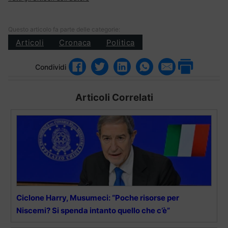
Questo articolo fa parte delle categorie:
Articoli
Cronaca
Politica
Condividi
Articoli Correlati
Ciclone Harry, Musumeci: “Poche risorse per
Niscemi? Si spenda intanto quello che c’è”