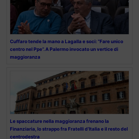
Cuffaro tende la mano a Lagalla e soci: “Fare unico
centro nel Ppe”. A Palermo invocato un vertice di
maggioranza
Le spaccature nella maggioranza frenano la
Finanziaria, lo strappo fra Fratelli d’Italia e il resto del
centrodestra