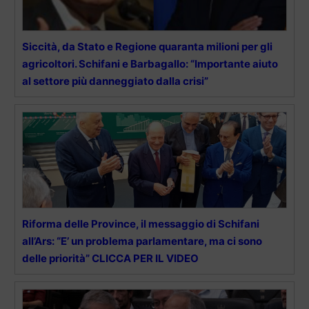
Siccità, da Stato e Regione quaranta milioni per gli
agricoltori. Schifani e Barbagallo: “Importante aiuto
al settore più danneggiato dalla crisi”
Riforma delle Province, il messaggio di Schifani
all’Ars: “E’ un problema parlamentare, ma ci sono
delle priorità” CLICCA PER IL VIDEO