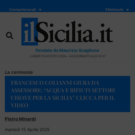
Cronache locali
Il Network
Fondato da Maurizio Scaglione
LUNEDÌ 10 AGOSTO 2026 - AGGIORNATO ALLE 10:57
La cerimonia
FRANCESCO COLIANNI GIURA DA
ASSESSORE: “ACQUA E RIFIUTI SETTORI
CHIAVE PER LA SICILIA” CLICCA PER IL
VIDEO
Pietro Minardi
martedì 15 Aprile 2025