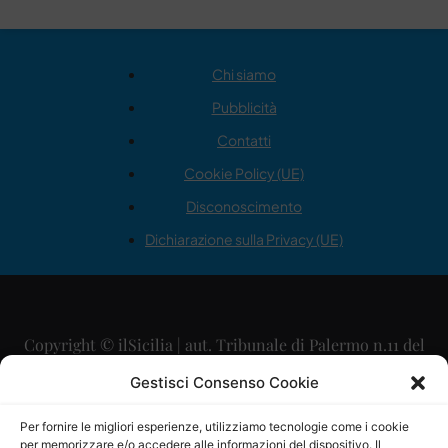
Chi siamo
Pubblicità
Contatti
Cookie Policy (UE)
Disconoscimento
Dichiarazione sulla Privacy (UE)
Copyright © ilSicilia | aut. Tribunale di Palermo n.11 del
29/09/2015
Gestisci Consenso Cookie
Editore: Mercurio Comunicazione Soc. Coop. A.R.L.
Per fornire le migliori esperienze, utilizziamo tecnologie come i cookie
per memorizzare e/o accedere alle informazioni del dispositivo. Il