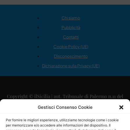
Chi siamo
Pubblicità
Contatti
Cookie Policy (UE)
Disconoscimento
Dichiarazione sulla Privacy (UE)
Copyright © ilSicilia | aut. Tribunale di Palermo n.11 del
29/09/2015
Gestisci Consenso Cookie
Editore: Mercurio Comunicazione Soc. Coop. A.R.L.
Per fornire le migliori esperienze, utilizziamo tecnologie come i cookie
per memorizzare e/o accedere alle informazioni del dispositivo. Il
Direttore Editoriale: Maurizio Scaglione