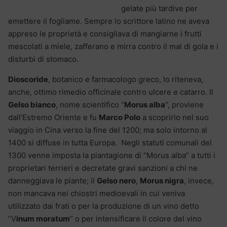
gelate più tardive per
emettere il fogliame. Sempre lo scrittore latino ne aveva
appreso le proprietà e consigliava di mangiarne i frutti
mescolati a miele, zafferano e mirra contro il mal di gola e i
disturbi di stomaco.
Dioscoride
, botanico e farmacologo greco, lo riteneva,
anche, ottimo rimedio officinale contro ulcere e catarro. Il
Gelso bianco
, nome scientifico “
Morus alba
“, proviene
dall’Estremo Oriente e fu
Marco Polo
a scoprirlo nel suo
viaggio in Cina verso la fine del 1200; ma solo intorno al
1400 si diffuse in tutta Europa. Negli statuti comunali del
1300 venne imposta la piantagione di “Morus alba” a tutti i
proprietari terrieri e decretate gravi sanzioni a chi ne
danneggiava le piante; il
Gelso nero
,
Morus nigra
, invece,
non mancava nei chiostri medioevali in cui veniva
utilizzato dai frati o per la produzione di un vino detto
“V
inum moratum
” o per intensificare il colore del vino