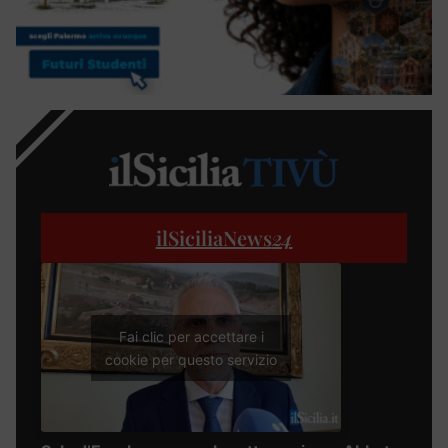
ilSiciliaNews
24
Fai clic per accettare i
cookie per questo servizio