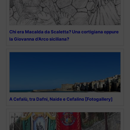
Chi era Macalda da Scaletta? Una cortigiana oppure
la Giovanna d’Arco siciliana?
A Cefalù, tra Dafni, Naide e Cefalino [Fotogallery]