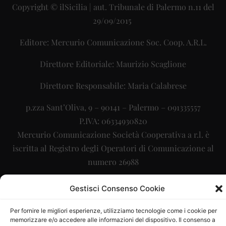
Copyright © ilSicilia | aut. Tribunale di Palermo n.11 del
29/09/2015
Editore: Mercurio Comunicazione Soc. Coop. A.R.L.
Direttore Editoriale: Maurizio Scaglione
Direttore Responsabile: Maria Calabrese
p.zza Sant’Oliva, 9 – 90141 – Palermo – 091335557
P.IVA: 06334930820
Mercurio Comunicazione Società Cooperativa a r.l. è
iscritta al Registro degli Operatori di Comunicazione al
numero 26988
Sito gestito da
La Digitale srl
–
info@ladigitale.it
Gestisci Consenso Cookie
Per fornire le migliori esperienze, utilizziamo tecnologie come i cookie per
memorizzare e/o accedere alle informazioni del dispositivo. Il consenso a