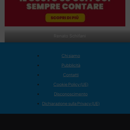
Renato Schifani
Chi siamo
Pubblicità
Contatti
Cookie Policy (UE)
Disconoscimento
Dichiarazione sulla Privacy (UE)