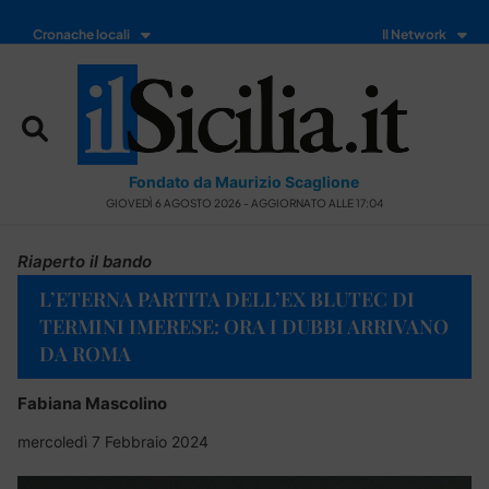
Cronache locali
Il Network
Fondato da Maurizio Scaglione
GIOVEDÌ 6 AGOSTO 2026 - AGGIORNATO ALLE 17:04
Riaperto il bando
L’ETERNA PARTITA DELL’EX BLUTEC DI
TERMINI IMERESE: ORA I DUBBI ARRIVANO
DA ROMA
Fabiana Mascolino
mercoledì 7 Febbraio 2024