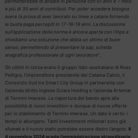
permetterebbe di andare in pensione con 61 anni e 7 mesi
e più di 35 anni di contributi. Per poter accedere bisogna
avere la prova di aver lavorato su linee a catana fornendo
le busta paga percepiti in 17-18-19 anni. La discussione
sull’applicazione della norma è ancora aperta con l’Inps e
chiediamo una soluzione che abbia un attimo di buon
senso, permettendo di presentare la sap, scheda
anagrafica professionale di ogni lavoratore
“.
Gli ultimi in corsa erano il gruppo italo-australiano di Ross
Pelligra, l’imprenditore presidente del Catania Calcio, il
Consorzio Sud tra Smart City Group in partnership con
l’azienda diritto inglese Sciara Holding e l’azienda Artemar
di Termini Imerese. La riapertura del bando apre alla
possibilità di nuovi investitori e dunque di nuove offerte
per lo stabilimento di Termini Imerese. Un dato è certo: i
tempi si allungano. Tanti investimenti milionari sono già
sfumati e il nuovo stallo potrebbe essere dietro l’angolo.
Il
4 novembre 2024 scade l’amministrazione straordinaria.