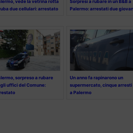
lermo, vede la vetrina rotta
Sorpresi a rubare in un B&B a
ruba due cellulari: arrestato
Palermo: arrestati due giovan
lermo, sorpreso a rubare
Un anno fa rapinarono un
gli uffici del Comune:
supermercato, cinque arresti
restato
a Palermo