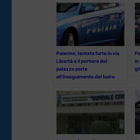
Palermo, tentato furto in via
Pa
Libertà e il portiere del
in
palazzo parte
gl
all’inseguimento del ladro