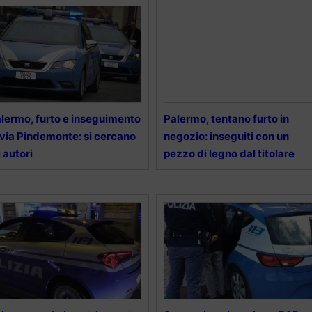
lermo, furto e inseguimento
Palermo, tentano furto in
 via Pindemonte: si cercano
negozio: inseguiti con un
i autori
pezzo di legno dal titolare