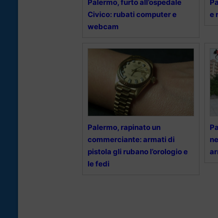
Palermo, furto all’ospedale
Pa
Civico: rubati computer e
e 
webcam
Palermo, rapinato un
Pa
commerciante: armati di
ne
pistola gli rubano l’orologio e
ar
le fedi