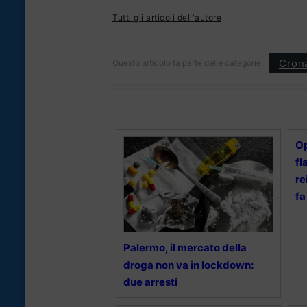
Tutti gli articoli dell'autore
Cron
Questo articolo fa parte delle categorie:
Op
fl
re
fa
Palermo, il mercato della
droga non va in lockdown:
due arresti