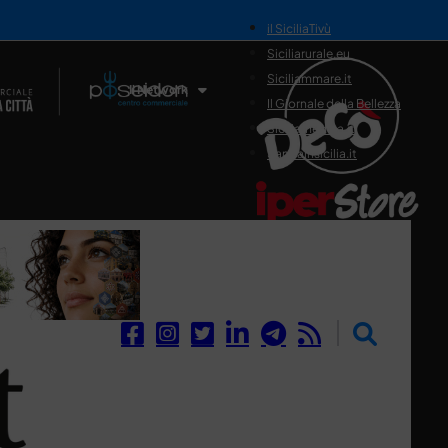
il SiciliaTivù
Siciliarurale.eu
Siciliammare.it
Il Network
Il Giornale della Bellezza
Siciliamedica.it
Sanitainsicilia.it