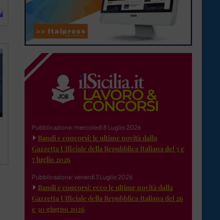
i
Pubblicazione: mercoledì 8 Luglio 2026
Bandi e concorsi: le ultime novità dalla
Gazzetta Ufficiale della Repubblica Italiana del 3 e
7 luglio 2026
Pubblicazione: venerdì 3 Luglio 2026
Bandi e concorsi: ecco le ultime novità dalla
Gazzetta Ufficiale della Repubblica Italiana del 26
e 30 giugno 2026