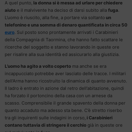
A quel punto,
la donna si è messa ad urlare per chiedere
aiuto
e il malvivente ha deciso di darsi subito alla
fuga
.
L’uomo è riuscito, alla fine, a portare via soltanto
un
telefonino e una somma di denaro quantificata in circa 50
euro
. Sul posto sono prontamente arrivati i Carabinieri
della Compagnia di Taormina, che hanno fatto scattare le
ricerche del soggetto e stanno lavorando in queste ore
per risalire alla sua identità ed assicurarlo alla giustizia.
L’uomo ha agito a volto coperto
ma anche se era
incappucciato potrebbe aver lasciato delle tracce. I militari
dell’Arma hanno ricostruito la dinamica di quanto avvenuto.
Il ladro è entrato in azione dal retro dell’abitazione, quindi
ha forzato il portoncino della casa con un arnese da
scasso. Comprensibile il grande spavento della donna per
quanto accaduto ma adesso sta bene. C’è stretto riserbo
tra gli inquirenti sulle indagini in corso,
i Carabinieri
contano tuttavia di stringere il cerchio
già in queste ore