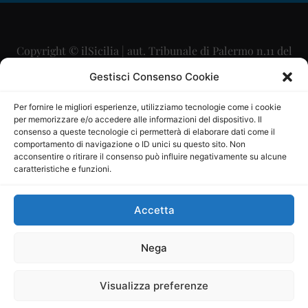
Copyright © ilSicilia | aut. Tribunale di Palermo n.11 del
29/09/2015
Gestisci Consenso Cookie
Editore: Mercurio Comunicazione Soc. Coop. A.R.L.
Per fornire le migliori esperienze, utilizziamo tecnologie come i cookie
per memorizzare e/o accedere alle informazioni del dispositivo. Il
Direttore Editoriale: Maurizio Scaglione
consenso a queste tecnologie ci permetterà di elaborare dati come il
comportamento di navigazione o ID unici su questo sito. Non
Direttore Responsabile: Maria Calabrese
acconsentire o ritirare il consenso può influire negativamente su alcune
caratteristiche e funzioni.
p.zza Sant’Oliva, 9 – 90141 – Palermo – 091335557
P.IVA: 06334930820
Accetta
Mercurio Comunicazione Società Cooperativa a r.l. è
iscritta al Registro degli Operatori di Comunicazione al
Nega
numero 26988
Visualizza preferenze
Sito gestito da
La Digitale srl
–
info@ladigitale.it