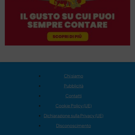
Chi siamo
Pubblicità
Contatti
Cookie Policy (UE)
Dichiarazione sulla Privacy (UE)
Disconoscimento