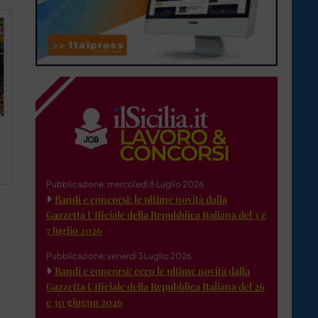
Pubblicazione: mercoledì 8 Luglio 2026
Bandi e concorsi: le ultime novità dalla
Gazzetta Ufficiale della Repubblica Italiana del 3 e
7 luglio 2026
Pubblicazione: venerdì 3 Luglio 2026
Bandi e concorsi: ecco le ultime novità dalla
Gazzetta Ufficiale della Repubblica Italiana del 26
e 30 giugno 2026