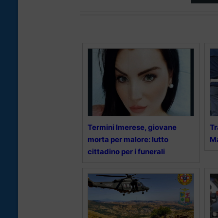
Termini Imerese, giovane
Tr
morta per malore: lutto
Ma
cittadino per i funerali