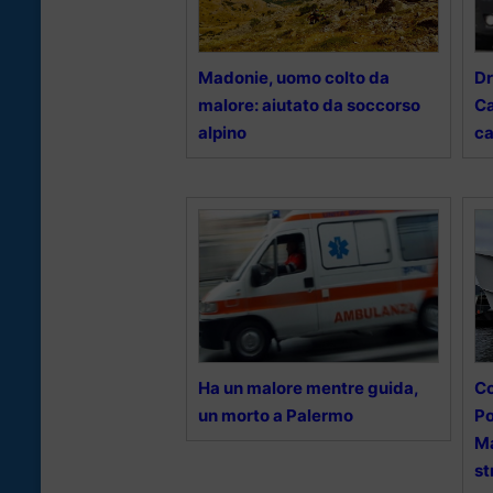
Madonie, uomo colto da
Dr
malore: aiutato da soccorso
Ca
alpino
ca
Ha un malore mentre guida,
Co
un morto a Palermo
Po
Ma
st