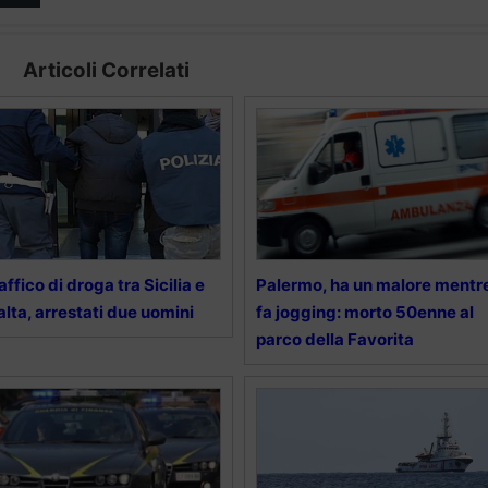
Articoli Correlati
affico di droga tra Sicilia e
Palermo, ha un malore mentr
lta, arrestati due uomini
fa jogging: morto 50enne al
parco della Favorita