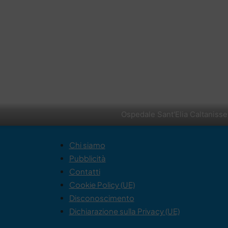
Ospedale Sant'Elia Caltanisse
Chi siamo
Pubblicità
Contatti
Cookie Policy (UE)
Disconoscimento
Dichiarazione sulla Privacy (UE)