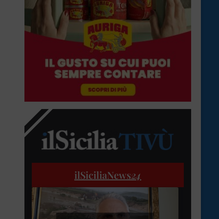
ilSiciliaNews
24