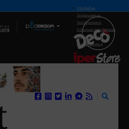
il SiciliaTivù
Siciliarurale.eu
Siciliammare.it
Il Network
Il Giornale della Bellezza
Siciliamedica.it
Sanitainsicilia.it