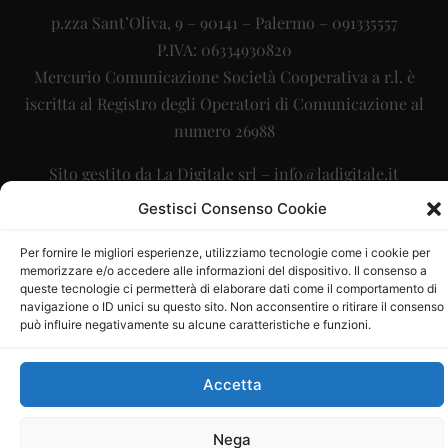
p.zza Sant’Oliva, 9 – 90141 – Palermo – 091335557
P.IVA: 06334930820
Mercurio Comunicazione Società Cooperativa a r.l. è
iscritta al Registro degli Operatori di Comunicazione al
numero 26988
Sito gestito da
La Digitale srl
–
info@ladigitale.it
Gestisci Consenso Cookie
Per fornire le migliori esperienze, utilizziamo tecnologie come i cookie per
memorizzare e/o accedere alle informazioni del dispositivo. Il consenso a
queste tecnologie ci permetterà di elaborare dati come il comportamento di
navigazione o ID unici su questo sito. Non acconsentire o ritirare il consenso
può influire negativamente su alcune caratteristiche e funzioni.
Accetta
Nega