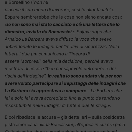
e Borsellino (
“non mi
piaceva il suo modo di lavorare, così fu allontanato”
).
Eppure sembrerebbe che le cose non siano andate così:
«
Io non sono mai stato cacciato e c’è una lettera che lo
dimostra, inviata da Boccassini
e Sajeva dopo che
Arnaldo La Barbera aveva diffuso la voce che avevo
abbandonato le indagini per “motivi di sicurezza”. Nella
lettera i due pm comunicano a Tinebra di
essere “sorpresi” della mia decisione, perché avevo
mostrato di essere “ben consapevole dell’onere e dei
rischi dell’indagine”.
In realtà io sono andato via per non
avere voluto partecipare ai depistaggi delle indagini che
La Barbera sia apprestava a compiere…
La Barbera che
lei e solo lei aveva accreditato fino al punto da renderlo
insostituibile nelle indagini di tutte e due le stragi».
E poi ribadisce le accuse – già dette ieri – sulla cosiddetta
pista americana:
«Ilda Boccassini, all’epoca in cui era pm a
Caltanissetta, dopo avermi richiesto ed autorizzato ad