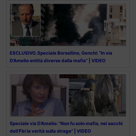
ESCLUSIVO. Speciale Borsellino, Genchi: “In via
D’Amelio entità diverse dalla mafia” | VIDEO
Speciale via D’Amelio: “Non fu solo mafia, nei sacchi
dell’Fbi la verità sulla strage” | VIDEO