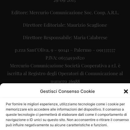
Editore: Mercurio Comunicazione Soc. Coop. A.R.L.
Direttore Editoriale: Maurizio Scaglione
Direttore Responsabile: Maria Calabrese
p.zza Sant’Oliva, 9 – 90141 – Palermo – 091335557
P.IVA: 06334930820
Mercurio Comunicazione Società Cooperativa a r.l. è
iscritta al Registro degli Operatori di Comunicazione al
numero 26988
Gestisci Consenso Cookie
Sito gestito da
La Digitale srl
–
info@ladigitale.it
Per fornire le migliori esperienze, utilizziamo tecnologie come i cookie per
memorizzare e/o accedere alle informazioni del dispositivo. Il consenso a
queste tecnologie ci permetterà di elaborare dati come il comportamento di
navigazione o ID unici su questo sito. Non acconsentire o ritirare il consenso
può influire negativamente su alcune caratteristiche e funzioni.