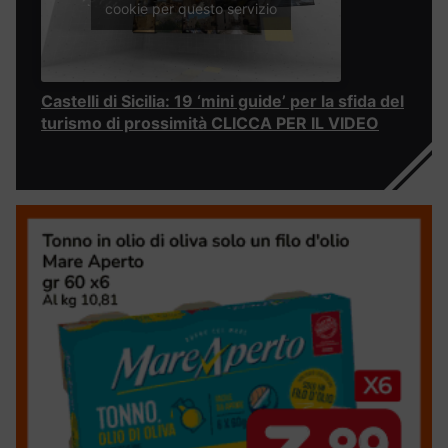
cookie per questo servizio
Castelli di Sicilia: 19 ‘mini guide’ per la sfida del
turismo di prossimità CLICCA PER IL VIDEO