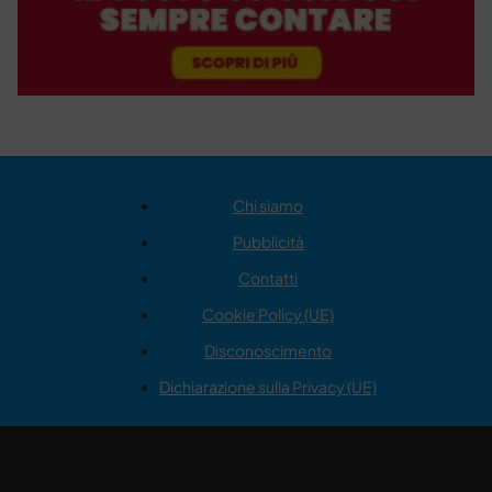
Chi siamo
Pubblicità
Contatti
Cookie Policy (UE)
Disconoscimento
Dichiarazione sulla Privacy (UE)