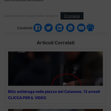
Cronaca
Questo articolo fa parte delle categorie:
Condividi
Articoli Correlati
Blitz antidroga nelle piazze del Catanese, 13 arresti
CLICCA PER IL VIDEO