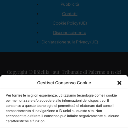
Pubblicità
Contatti
Cookie Policy (UE)
Disconoscimento
Dichiarazione sulla Privacy (UE)
Copyright © ilSicilia | aut. Tribunale di Palermo n.11 del
29/09/2015
Gestisci Consenso Cookie
Editore: Mercurio Comunicazione Soc. Coop. A.R.L.
Per fornire le migliori esperienze, utilizziamo tecnologie come i cookie
per memorizzare e/o accedere alle informazioni del dispositivo. Il
Direttore Editoriale: Maurizio Scaglione
consenso a queste tecnologie ci permetterà di elaborare dati come il
comportamento di navigazione o ID unici su questo sito. Non
Direttore Responsabile: Maria Calabrese
acconsentire o ritirare il consenso può influire negativamente su alcune
caratteristiche e funzioni.