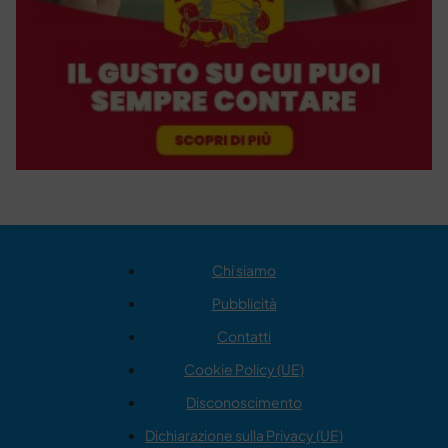
Chi siamo
Pubblicità
Contatti
Cookie Policy (UE)
Disconoscimento
Dichiarazione sulla Privacy (UE)