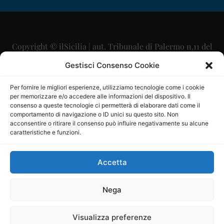
Copyright © ilSicilia | aut. Tribunale di Palermo n.11 del
29/09/2015
Gestisci Consenso Cookie
Editore: Mercurio Comunicazione Soc. Coop. A.R.L.
Per fornire le migliori esperienze, utilizziamo tecnologie come i cookie
per memorizzare e/o accedere alle informazioni del dispositivo. Il
Direttore Editoriale: Maurizio Scaglione
consenso a queste tecnologie ci permetterà di elaborare dati come il
comportamento di navigazione o ID unici su questo sito. Non
Direttore Responsabile: Maria Calabrese
acconsentire o ritirare il consenso può influire negativamente su alcune
caratteristiche e funzioni.
p.zza Sant’Oliva, 9 – 90141 – Palermo – 091335557
P.IVA: 06334930820
Accetta
Mercurio Comunicazione Società Cooperativa a r.l. è
iscritta al Registro degli Operatori di Comunicazione al
Nega
numero 26988
Visualizza preferenze
Sito gestito da
La Digitale srl
–
info@ladigitale.it