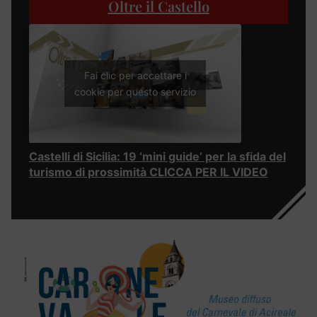
Oltre il Castello
Fai clic per accettare i
cookie per questo servizio
Castelli di Sicilia: 19 ‘mini guide’ per la sfida del
turismo di prossimità CLICCA PER IL VIDEO