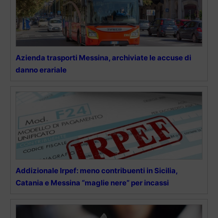
Azienda trasporti Messina, archiviate le accuse di
danno erariale
Addizionale Irpef: meno contribuenti in Sicilia,
Catania e Messina “maglie nere” per incassi