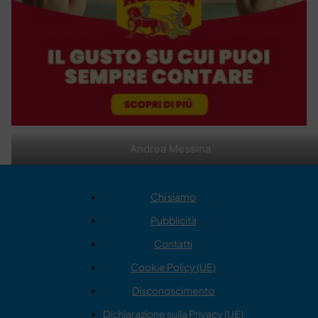
Andrea Messina
Chi siamo
Pubblicità
Contatti
Cookie Policy (UE)
Disconoscimento
Dichiarazione sulla Privacy (UE)