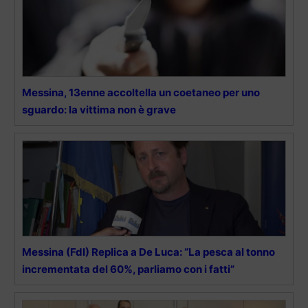
Messina, 13enne accoltella un coetaneo per uno
sguardo: la vittima non è grave
Messina (FdI) Replica a De Luca: “La pesca al tonno
incrementata del 60%, parliamo con i fatti”