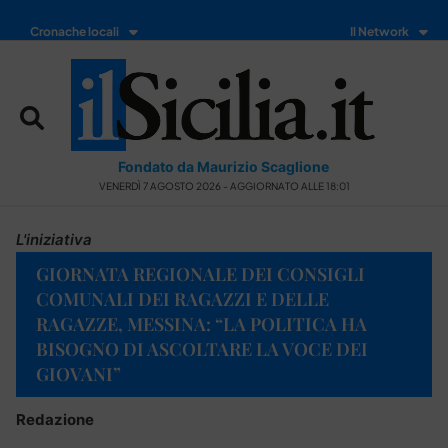
Cronache locali
Il Network
Fondato da Maurizio Scaglione
VENERDÌ 7 AGOSTO 2026 - AGGIORNATO ALLE 18:01
L'iniziativa
GIORNATA REGIONALE DEI CONSIGLI
COMUNALI DEI RAGAZZI E DELLE
RAGAZZE, MESSINA: “LA POLITICA HA
BISOGNO DI ASCOLTARE LA VOCE DEI
GIOVANI”
Redazione