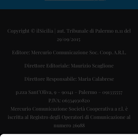
Copyright © ilSicilia | aut. Tribunale di Palermo n.11 del
29/09/2015
Editore: Mercurio Comunicazione Soc. Coop. A.R.L.
Direttore Editoriale: Maurizio Scaglione
Direttore Responsabile: Maria Calabrese
p.zza Sant’Oliva, 9 – 90141 – Palermo – 091335557
P.IVA: 06334930820
Mercurio Comunicazione Società Cooperativa a r.l. è
iscritta al Registro degli Operatori di Comunicazione al
numero 26988