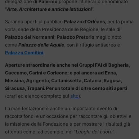
delegazione di
Palermo
propone l’itinerario denominato
“
Arte, Architetture e antiche istituzioni
“.
Saranno aperti al pubblico
Palazzo d’Orléans
, per la prima
volta, sede della Presidenza delle Regione; le sale di
Palazzo dei Normanni
;
Palazzo Pretorio
meglio noto
come
Palazzo delle Aquile
, con il rifugio antiaereo e
Palazzo Comitini
.
Aperture straordinarie anche nei Gruppi FAI di Bagheria,
Caccamo, Carini e Corleone; e poi ancora ad Enna,
Messina, Agrigento, Caltanissetta, Catania, Ragusa,
Siracusa, Trapani. Per un totale di oltre cento siti aperti
(orari ed elenco completo sul
sito
).
La manifestazione è anche un importante evento di
raccolta fondi e un’occasione per raccontare gli obiettivi e
la missione della Fondazione e per mostrare i risultati già
ottenuti come, ad esempio, nei “
Luoghi del cuore
“.