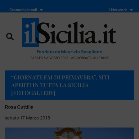
Cronache locali
Il Network
Fondato da Maurizio Scaglione
SABATO 8 AGOSTO 2026 - AGGIORNATO ALLE 18:45
“GIORNATE FAI DI PRIMAVERA”, SITI
APERTI IN TUTTA LA SICILIA
[FOTOGALLERY]
Rosa Guttilla
sabato 17 Marzo 2018