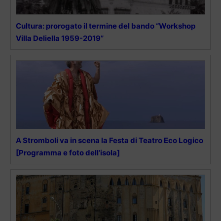
Cultura: prorogato il termine del bando “Workshop
Villa Deliella 1959-2019”
A Stromboli va in scena la Festa di Teatro Eco Logico
[Programma e foto dell’isola]