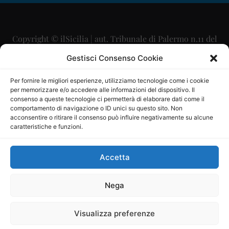
Copyright © ilSicilia | aut. Tribunale di Palermo n.11 del
29/09/2015
Gestisci Consenso Cookie
Editore: Mercurio Comunicazione Soc. Coop. A.R.L.
Per fornire le migliori esperienze, utilizziamo tecnologie come i cookie
per memorizzare e/o accedere alle informazioni del dispositivo. Il
Direttore Editoriale: Maurizio Scaglione
consenso a queste tecnologie ci permetterà di elaborare dati come il
comportamento di navigazione o ID unici su questo sito. Non
Direttore Responsabile: Maria Calabrese
acconsentire o ritirare il consenso può influire negativamente su alcune
caratteristiche e funzioni.
p.zza Sant’Oliva, 9 – 90141 – Palermo – 091335557
P.IVA: 06334930820
Accetta
Mercurio Comunicazione Società Cooperativa a r.l. è
iscritta al Registro degli Operatori di Comunicazione al
Nega
numero 26988
Visualizza preferenze
Sito gestito da
La Digitale srl
–
info@ladigitale.it