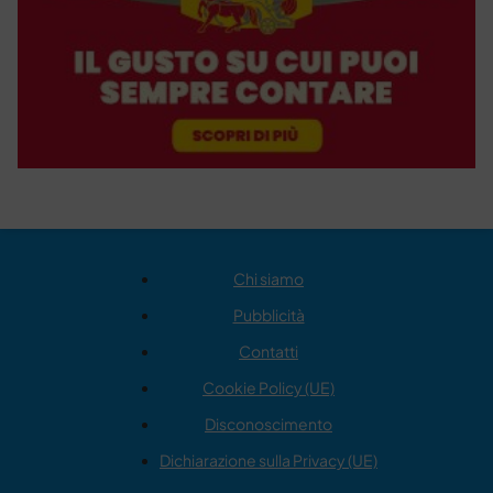
Chi siamo
Pubblicità
Contatti
Cookie Policy (UE)
Disconoscimento
Dichiarazione sulla Privacy (UE)