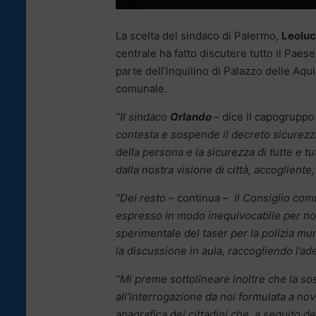
La scelta del sindaco di Palermo,
Leoluc
centrale ha fatto discutere tutto il Paese, 
parte dell’inquilino di Palazzo delle Aqu
comunale.
“Il sindaco
Orlando
–
dice il capogrupp
contesta e sospende il decreto sicurezz
della persona e la sicurezza di tutte e tu
dalla nostra visione di città, accogliente
“Del resto –
continua
– il Consiglio comu
espresso in modo inequivocabile per non
sperimentale del taser per la polizia muni
la discussione in aula, raccogliendo l’a
“Mi preme sottolineare inoltre che la s
all’interrogazione da noi formulata a nov
anagrafica dei cittadini che, a seguito 