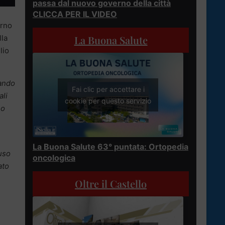
passa dal nuovo governo della città
CLICCA PER IL VIDEO
erno
La Buona Salute
lla
lio
uando
Fai clic per accettare i
ali
cookie per questo servizio
no
La Buona Salute 63° puntata: Ortopedia
uso
oncologica
ato
Oltre il Castello