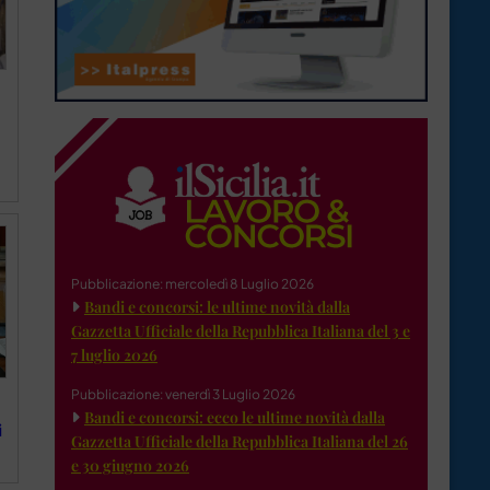
Pubblicazione: mercoledì 8 Luglio 2026
Bandi e concorsi: le ultime novità dalla
Gazzetta Ufficiale della Repubblica Italiana del 3 e
7 luglio 2026
Pubblicazione: venerdì 3 Luglio 2026
Bandi e concorsi: ecco le ultime novità dalla
i
Gazzetta Ufficiale della Repubblica Italiana del 26
e 30 giugno 2026