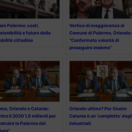
am Palermo: costi,
Vertice di maggioranza al
stenibilità e futuro della
Comune di Palermo, Orlando:
bilità cittadina
“Confermata volontà di
proseguire insieme”
ms, Orlando e Catania:
Orlando ultimo? Per Giusto
ntro il 2030 1,6 miliardi per
Catania è un ‘complotto’ degl
struire la Palermo del
industriali
turo”