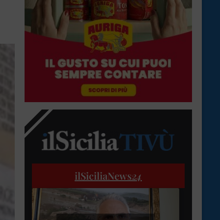
ilSiciliaNews
24