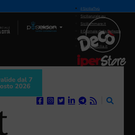
il SiciliaTivù
Siciliarurale.eu
Siciliammare.it
Il Network
Il Giornale della Bellezza
Siciliamedica.it
Sanitainsicilia.it