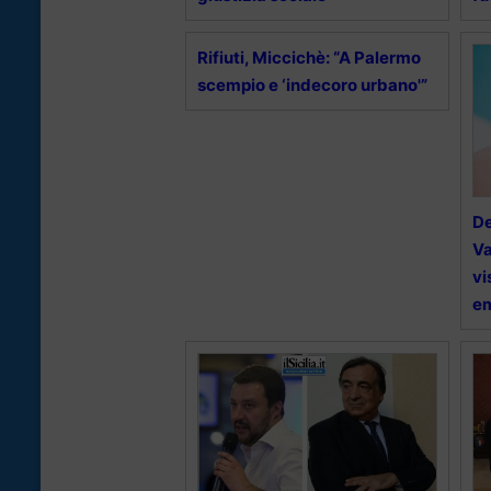
Rifiuti, Miccichè: “A Palermo
scempio e ‘indecoro urbano'”
De
Va
vi
em