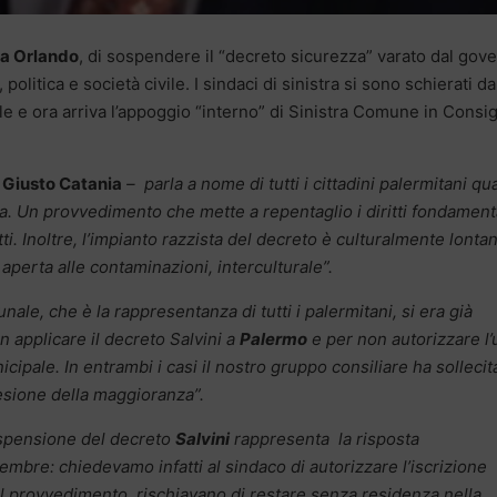
a Orlando
, di sospendere il “decreto sicurezza” varato dal gov
politica e società civile. I sindaci di sinistra si sono schierati da
ile e ora arriva l’appoggio “interno” di Sinistra Comune in Consig
o
Giusto Catania
– parla a nome di tutti i cittadini palermitani q
a. Un provvedimento che mette a repentaglio i diritti fondament
tti. Inoltre, l’impianto razzista del decreto è culturalmente lonta
, aperta alle contaminazioni, interculturale”.
nale, che è la rappresentanza di tutti i palermitani, si era già
 applicare il decreto Salvini a
Palermo
e per non autorizzare l’
cipale. In entrambi i casi il nostro gruppo consiliare ha sollecit
desione della maggioranza”.
ospensione del decreto
Salvini
rappresenta la risposta
embre: chiedevamo infatti al sindaco di autorizzare l’iscrizione
del provvedimento, rischiavano di restare senza residenza nella