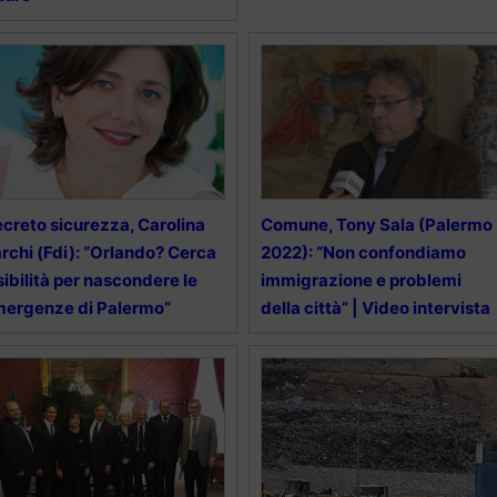
creto sicurezza, Carolina
Comune, Tony Sala (Palermo
rchi (Fdi): “Orlando? Cerca
2022): “Non confondiamo
sibilità per nascondere le
immigrazione e problemi
ergenze di Palermo”
della città” | Video intervista