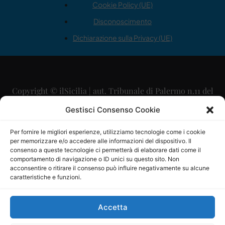
Cookie Policy (UE)
Disconoscimento
Dichiarazione sulla Privacy (UE)
Copyright © ilSicilia | aut. Tribunale di Palermo n.11 del
29/09/2015
Gestisci Consenso Cookie
Editore: Mercurio Comunicazione Soc. Coop. A.R.L.
Per fornire le migliori esperienze, utilizziamo tecnologie come i cookie
per memorizzare e/o accedere alle informazioni del dispositivo. Il
Direttore Editoriale: Maurizio Scaglione
consenso a queste tecnologie ci permetterà di elaborare dati come il
comportamento di navigazione o ID unici su questo sito. Non
Direttore Responsabile: Maria Calabrese
acconsentire o ritirare il consenso può influire negativamente su alcune
caratteristiche e funzioni.
p.zza Sant’Oliva, 9 – 90141 – Palermo – 091335557
P.IVA: 06334930820
Accetta
Mercurio Comunicazione Società Cooperativa a r.l. è