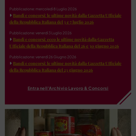
Pubblicazione: mercoledì 8 Luglio 2026
Bandi e concorsi: le ultime novità dalla Gazzetta Ufficiale
della Repubblica Italiana del 3 e 7 luglio 2026
Pubblicazione: venerdì 3 Luglio 2026
Bandi e concorsi: ecco le ultime novità dalla Gazzetta
Ufficiale della Repubblica Italiana del 26 e 30 giugno 2026
Pubblicazione: venerdì 26 Giugno 2026
Bandi e concorsi: le ultime novità dalla Gazzetta Ufficiale
della Repubblica Italiana del 23 giugno 2026
Entra nell'Archivio Lavoro & Concorsi