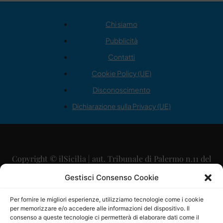
Chi siamo
Pubblicità
Contatti
Cookie Policy (UE)
Disconoscimento
Dichiarazione sulla Privacy (UE)
Copyright © ilSicilia | aut. Tribunale di Palermo n.11 del
29/09/2015
Gestisci Consenso Cookie
Editore: Mercurio Comunicazione Soc. Coop. A.R.L.
Per fornire le migliori esperienze, utilizziamo tecnologie come i cookie
per memorizzare e/o accedere alle informazioni del dispositivo. Il
Direttore Editoriale: Maurizio Scaglione
consenso a queste tecnologie ci permetterà di elaborare dati come il