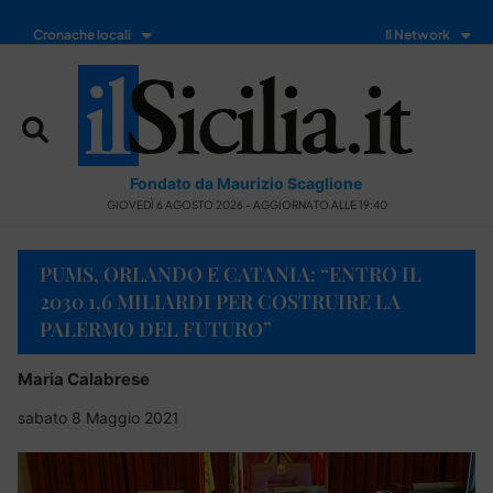
Cronache locali
Il Network
Fondato da Maurizio Scaglione
GIOVEDÌ 6 AGOSTO 2026 - AGGIORNATO ALLE 19:40
PUMS, ORLANDO E CATANIA: “ENTRO IL
2030 1,6 MILIARDI PER COSTRUIRE LA
PALERMO DEL FUTURO”
Maria Calabrese
sabato 8 Maggio 2021