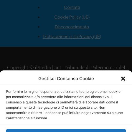
Contatti
Cookie Policy (UE)
Disconoscimento
Dichiarazione sulla Privacy (UE)
Copyright © ilSicilia | aut. Tribunale di Palermo n.11 del
29/09/2015
Gestisci Consenso Cookie
Editore: Mercurio Comunicazione Soc. Coop. A.R.L.
Per fornire le migliori esperienze, utilizziamo tecnologie come i cookie
per memorizzare e/o accedere alle informazioni del dispositivo. Il
Direttore Editoriale: Maurizio Scaglione
consenso a queste tecnologie ci permetterà di elaborare dati come il
comportamento di navigazione o ID unici su questo sito. Non
Direttore Responsabile: Maria Calabrese
acconsentire o ritirare il consenso può influire negativamente su alcune
caratteristiche e funzioni.
p.zza Sant’Oliva, 9 – 90141 – Palermo – 091335557