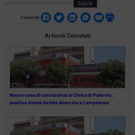
Salute
Questo articolo fa parte delle categorie:
Condividi
Articoli Correlati
Nuovo caso di coronavirus al Civico di Palermo,
positiva donna incinta sbarcata a Lampedusa