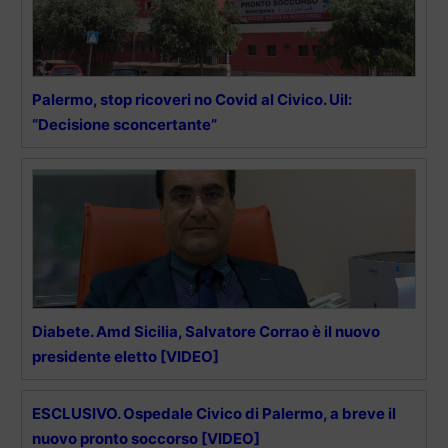
Palermo, stop ricoveri no Covid al Civico. Uil:
“Decisione sconcertante”
Diabete. Amd Sicilia, Salvatore Corrao è il nuovo
presidente eletto [VIDEO]
ESCLUSIVO. Ospedale Civico di Palermo, a breve il
nuovo pronto soccorso [VIDEO]