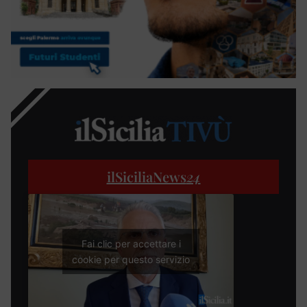
ilSiciliaNews
24
Fai clic per accettare i
cookie per questo servizio