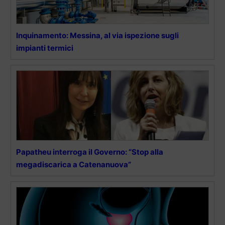
Inquinamento: Messina, al via ispezione sugli
impianti termici
Papatheu interroga il Governo: “Stop alla
megadiscarica a Catenanuova”