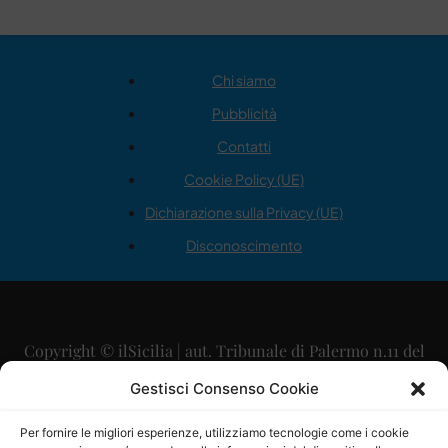
Chi siamo
Pubblicità
Contatti
Cookie Policy (UE)
Dichiarazione sulla Privacy (UE)
Disconoscimento
Copyright © ilSicilia | aut. Tribunale di Palermo n.11 del
29/09/2015
Gestisci Consenso Cookie
Editore: Mercurio Comunicazione Soc. Coop. A.R.L.
Per fornire le migliori esperienze, utilizziamo tecnologie come i cookie