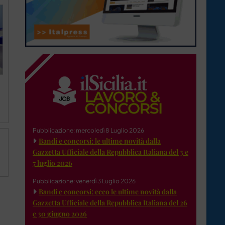
Pubblicazione: mercoledì 8 Luglio 2026
Bandi e concorsi: le ultime novità dalla
Gazzetta Ufficiale della Repubblica Italiana del 3 e
7 luglio 2026
Pubblicazione: venerdì 3 Luglio 2026
Bandi e concorsi: ecco le ultime novità dalla
Gazzetta Ufficiale della Repubblica Italiana del 26
e 30 giugno 2026