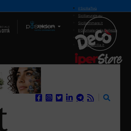
il SiciliaTivù
Siciliarurale.eu
Siciliammare.it
Il Network
Il Giornale della Bellezza
Siciliamedica.it
Sanitainsicilia.it