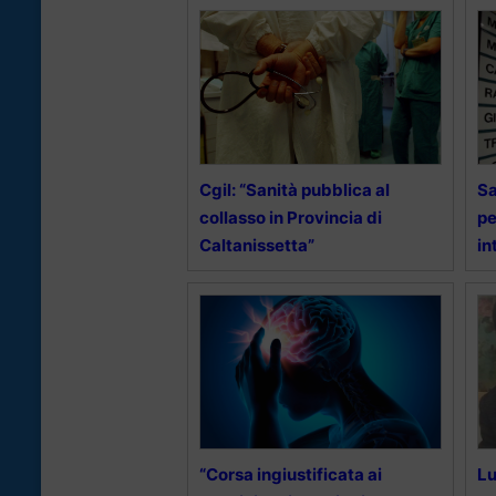
Cgil: “Sanità pubblica al
Sa
collasso in Provincia di
pe
Caltanissetta”
in
“Corsa ingiustificata ai
Lu