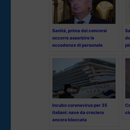
Sanità, prima dei concorsi
Sa
occorre assorbire le
do
eccedenze di personale
pi
Incubo coronavirus per 35
Co
italiani: nave da crociera
ci
ancora bloccata