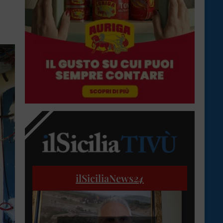
ilSiciliaNews
24