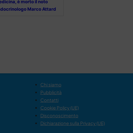
dicina, è morto il noto
docrinologo Marco Attard
Chi siamo
Pubblicità
Contatti
Cookie Policy (UE)
Disconoscimento
Dichiarazione sulla Privacy (UE)