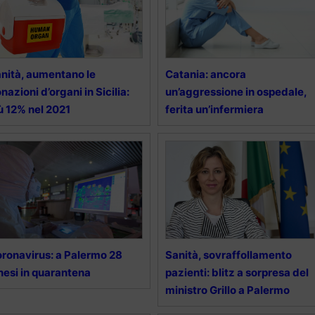
nità, aumentano le
Catania: ancora
nazioni d’organi in Sicilia:
un’aggressione in ospedale,
ù 12% nel 2021
ferita un’infermiera
ronavirus: a Palermo 28
Sanità, sovraffollamento
nesi in quarantena
pazienti: blitz a sorpresa del
ministro Grillo a Palermo