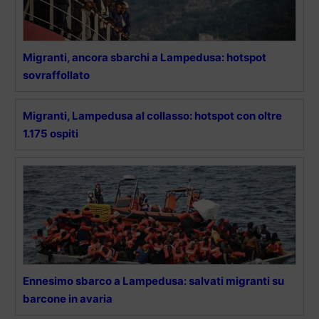
Migranti, ancora sbarchi a Lampedusa: hotspot
sovraffollato
Migranti, Lampedusa al collasso: hotspot con oltre
1.175 ospiti
Ennesimo sbarco a Lampedusa: salvati migranti su
barcone in avaria