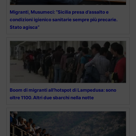
Migranti, Musumeci: “Sicilia presa d’assalto e
condizioni igienico sanitarie sempre più precarie.
Stato agisca”
Boom di migranti all’hotspot di Lampedusa: sono
oltre 1100. Altri due sbarchi nella notte