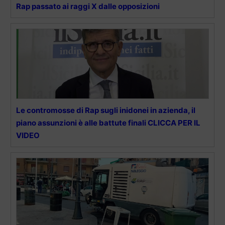
Rap passato ai raggi X dalle opposizioni
Le contromosse di Rap sugli inidonei in azienda, il
piano assunzioni è alle battute finali CLICCA PER IL
VIDEO