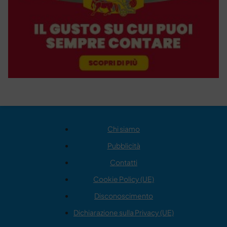
Chi siamo
Pubblicità
Contatti
Cookie Policy (UE)
Disconoscimento
Dichiarazione sulla Privacy (UE)