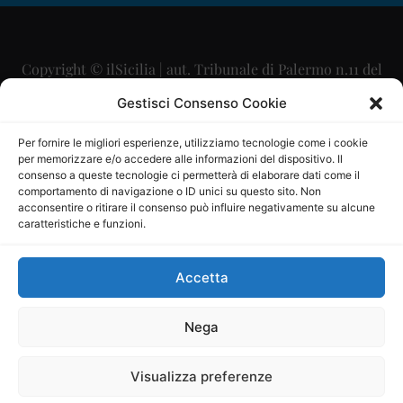
Copyright © ilSicilia | aut. Tribunale di Palermo n.11 del
29/09/2015
Gestisci Consenso Cookie
Editore: Mercurio Comunicazione Soc. Coop. A.R.L.
Per fornire le migliori esperienze, utilizziamo tecnologie come i cookie
per memorizzare e/o accedere alle informazioni del dispositivo. Il
Direttore Editoriale: Maurizio Scaglione
consenso a queste tecnologie ci permetterà di elaborare dati come il
comportamento di navigazione o ID unici su questo sito. Non
Direttore Responsabile: Maria Calabrese
acconsentire o ritirare il consenso può influire negativamente su alcune
caratteristiche e funzioni.
p.zza Sant’Oliva, 9 – 90141 – Palermo – 091335557
P.IVA: 06334930820
Accetta
Mercurio Comunicazione Società Cooperativa a r.l. è
iscritta al Registro degli Operatori di Comunicazione al
Nega
numero 26988
Visualizza preferenze
Sito gestito da
La Digitale srl
–
info@ladigitale.it