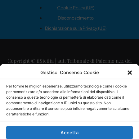
Cookie Policy (UE)
Disconoscimento
Dichiarazione sulla Privacy (UE)
Copyright © ilSicilia | aut. Tribunale di Palermo n.11 del
29/09/2015
Gestisci Consenso Cookie
Editore: Mercurio Comunicazione Soc. Coop. A.R.L.
Per fornire le migliori esperienze, utilizziamo tecnologie come i cookie
per memorizzare e/o accedere alle informazioni del dispositivo. Il
Direttore Editoriale: Maurizio Scaglione
consenso a queste tecnologie ci permetterà di elaborare dati come il
comportamento di navigazione o ID unici su questo sito. Non
Direttore Responsabile: Maria Calabrese
acconsentire o ritirare il consenso può influire negativamente su alcune
caratteristiche e funzioni.
p.zza Sant’Oliva, 9 – 90141 – Palermo – 091335557
P.IVA: 06334930820
Accetta