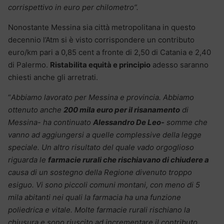
corrispettivo in euro per chilometro”.
Nonostante Messina sia città metropolitana in questo
decennio l’Atm si è visto corrispondere un contributo
euro/km pari a 0,85 cent a fronte di 2,50 di Catania e 2,40
di Palermo.
Ristabilita equità e principio
adesso saranno
chiesti anche gli arretrati.
“
Abbiamo lavorato per Messina e provincia. Abbiamo
ottenuto anche
200 mila euro per il risanamento
di
Messina- ha continuato
Alessandro De Leo-
somme che
vanno ad aggiungersi a quelle complessive della legge
speciale. Un altro risultato del quale vado orgoglioso
riguarda le
farmacie rurali che rischiavano di chiudere a
causa di un sostegno della Regione divenuto troppo
esiguo. Vi sono piccoli comuni montani, con meno di 5
mila abitanti nei quali la farmacia ha una funzione
poliedrica e vitale. Molte farmacie rurali rischiano la
chiusura e sono riuscito ad incrementare il contributo