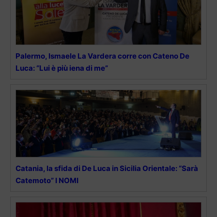
Palermo, Ismaele La Vardera corre con Cateno De
Luca: “Lui è più iena di me”
Catania, la sfida di De Luca in Sicilia Orientale: “Sarà
Catemoto” I NOMI