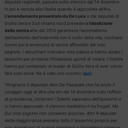
deputati regionali, passata sotto silenzio dal 14 dicembre
in poi e venuta alla ribalta quando è approdata all’Ars.
L’emendamento presentato da De Luca
e dai deputati di
Sicilia Vera e Sud chiama nord prevedeva
l’abolizione
della norma c
he dal 2014 garantisce l’automatismo
dell’aumento dell’indennità con il costo della vita, rischiava
(come poi è avvenuto) di venire affondato dal voto
segreto. I deluchiani volevano voto palese e hanno alzato i
tesserini per protesta rifiutandosi quindi di votare. I 5stelle
hanno poi contestato al leader di Sicilia Vera di aver voluto
fare solo show. Ne è nato uno scontro (
qui)
“
Ringrazio il deputato dem De Pasquale che ha avuto il
coraggio oggi di dire che sin dal 14 dicembre tutto l’ufficio
di presidenza, compresi i 5stelle sapevano dell’aumento e
lo hanno approvato. Il clamore mediatico li ha fregati. Ma
Sul voto segreto non consento ipocrise. Altri 9 deputati
della maggioranza avevano tolto il tesserino proprio per
non macchiarsi di questa porcheria e l’avrebbero rimesso