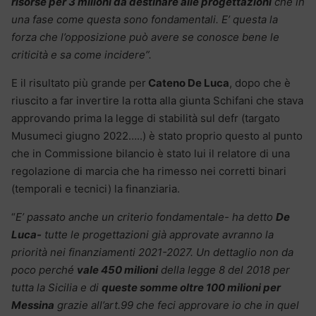
risorse per 3 milioni da destinare alle progettazioni
che in
una fase come questa sono fondamentali. E’ questa la
forza che l’opposizione può avere se conosce bene le
criticità e sa come incidere”.
E il risultato più grande per
Cateno De Luca
, dopo che è
riuscito a far invertire la rotta alla giunta Schifani che stava
approvando prima la legge di stabilità sul defr (targato
Musumeci giugno 2022…..) è stato proprio questo al punto
che in Commissione bilancio è stato lui il relatore di una
regolazione di marcia che ha rimesso nei corretti binari
(temporali e tecnici) la finanziaria.
“
E’ passato anche un criterio fondamentale- ha detto
De
Luca-
tutte le progettazioni già approvate avranno la
priorità nei finanziamenti 2021-2027. Un dettaglio non da
poco perché
vale 450 milioni
della legge 8 del 2018 per
tutta la Sicilia e di
queste somme oltre 100 milioni per
Messina
grazie all’art.99 che feci approvare io che in quel