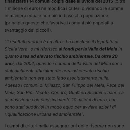
finanziare i 14 comuni colpiti dalle alluvioni del 2015
(oltre
1 milione di euro) ne modifica i criteri dividendo le somme
in maniera equa e non più in base alla popolazione
(principio questo che favoriva i comuni più popolati a
svantaggio dei piccoli).
“
Il risultato storico è un altro- ha concluso il deputato di
Sicilia Vera- e mi riferisco ai
fondi per la Valle del Mela
in
quanto
area ad elevato rischio ambientale. Da oltre 20
anni,
dal 2002, quando i comuni della Valle del Mela sono
stati dichiarati ufficialmente area ad elevato rischio
ambientale non era stato fatto assolutamente nulla.
Adesso i comuni di Milazzo, San Filippo del Mela, Pace del
Mela, San Pier Niceto, Condrò, Gualtieri Sicaminò hanno a
disposizione complessivamente 10 milioni di euro, che
sono stati suddivisi in modo equo per avviare azioni di
riqualificazione urbana ed ambientale”.
I cambi di criteri nelle assegnazioni delle risorse non sono