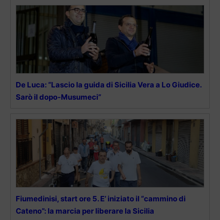
De Luca: “Lascio la guida di Sicilia Vera a Lo Giudice.
Sarò il dopo-Musumeci”
Fiumedinisi, start ore 5. E’ iniziato il “cammino di
Cateno”: la marcia per liberare la Sicilia