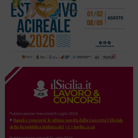
Pubblicazione: mercoledì 8 Luglio 2026
Bandi e concorsi: le ultime novità dalla Gazzetta Ufficiale
della Repubblica Italiana del 3 e 7 luglio 2026
Pubblicazione: venerdì 3 Luglio 2026