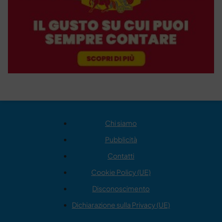
Chi siamo
Pubblicità
Contatti
Cookie Policy (UE)
Disconoscimento
Dichiarazione sulla Privacy (UE)