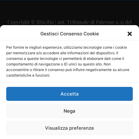
Copyright © ilSicilia | aut. Tribunale di Palermo n.11 del
29/09/2015
Gestisci Consenso Cookie
Editore: Mercurio Comunicazione Soc. Coop. A.R.L.
Per fornire le migliori esperienze, utilizziamo tecnologie come i cookie
per memorizzare e/o accedere alle informazioni del dispositivo. Il
Direttore Editoriale: Maurizio Scaglione
consenso a queste tecnologie ci permetterà di elaborare dati come il
comportamento di navigazione o ID unici su questo sito. Non
Direttore Responsabile: Maria Calabrese
acconsentire o ritirare il consenso può influire negativamente su alcune
caratteristiche e funzioni.
p.zza Sant’Oliva, 9 – 90141 – Palermo – 091335557
P.IVA: 06334930820
Accetta
Mercurio Comunicazione Società Cooperativa a r.l. è
iscritta al Registro degli Operatori di Comunicazione al
Nega
numero 26988
Visualizza preferenze
Sito gestito da
La Digitale srl
–
info@ladigitale.it