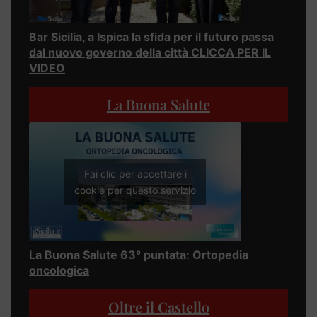
Bar Sicilia, a Ispica la sfida per il futuro passa
dal nuovo governo della città CLICCA PER IL
VIDEO
La Buona Salute
Fai clic per accettare i
cookie per questo servizio
La Buona Salute 63° puntata: Ortopedia
oncologica
Oltre il Castello