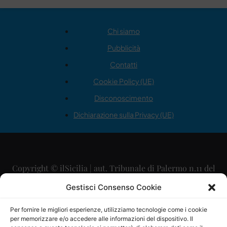
Chi siamo
Pubblicità
Contatti
Cookie Policy (UE)
Disconoscimento
Dichiarazione sulla Privacy (UE)
Copyright © ilSicilia | aut. Tribunale di Palermo n.11 del
29/09/2015
Gestisci Consenso Cookie
Editore: Mercurio Comunicazione Soc. Coop. A.R.L.
Per fornire le migliori esperienze, utilizziamo tecnologie come i cookie
per memorizzare e/o accedere alle informazioni del dispositivo. Il
Direttore Editoriale: Maurizio Scaglione