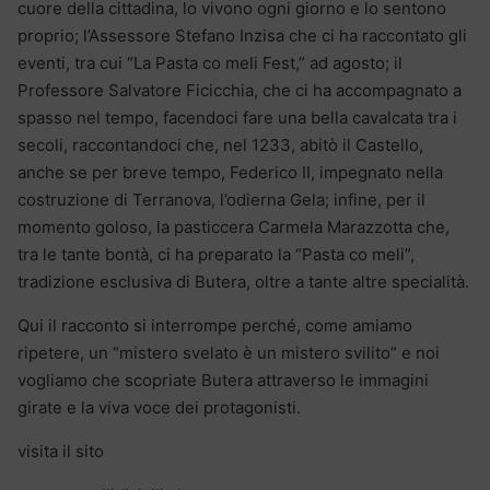
cuore della cittadina, lo vivono ogni giorno e lo sentono
proprio; l’Assessore Stefano Inzisa che ci ha raccontato gli
eventi, tra cui “La Pasta co meli Fest,” ad agosto; il
Professore Salvatore Ficicchia, che ci ha accompagnato a
spasso nel tempo, facendoci fare una bella cavalcata tra i
secoli, raccontandoci che, nel 1233, abitò il Castello,
anche se per breve tempo, Federico II, impegnato nella
costruzione di Terranova, l’odierna Gela; infine, per il
momento goloso, la pasticcera Carmela Marazzotta che,
tra le tante bontà, ci ha preparato la “Pasta co meli”,
tradizione esclusiva di Butera, oltre a tante altre specialità.
Qui il racconto si interrompe perché, come amiamo
ripetere, un “mistero svelato è un mistero svilito” e noi
vogliamo che scopriate Butera attraverso le immagini
girate e la viva voce dei protagonisti.
visita il sito