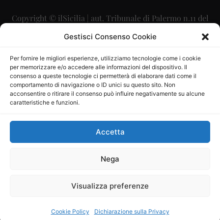
Copyright © ilSicilia | aut. Tribunale di Palermo n.11 del
29/09/2015
Gestisci Consenso Cookie
Editore: Mercurio Comunicazione Soc. Coop. A.R.L.
Per fornire le migliori esperienze, utilizziamo tecnologie come i cookie
per memorizzare e/o accedere alle informazioni del dispositivo. Il
Direttore Editoriale: Maurizio Scaglione
consenso a queste tecnologie ci permetterà di elaborare dati come il
comportamento di navigazione o ID unici su questo sito. Non
Direttore Responsabile: Maria Calabrese
acconsentire o ritirare il consenso può influire negativamente su alcune
caratteristiche e funzioni.
p.zza Sant’Oliva, 9 – 90141 – Palermo – 091335557
P.IVA: 06334930820
Accetta
Mercurio Comunicazione Società Cooperativa a r.l. è
iscritta al Registro degli Operatori di Comunicazione al
Nega
numero 26988
Visualizza preferenze
Sito gestito da
La Digitale srl
–
info@ladigitale.it
Cookie Policy
Dichiarazione sulla Privacy