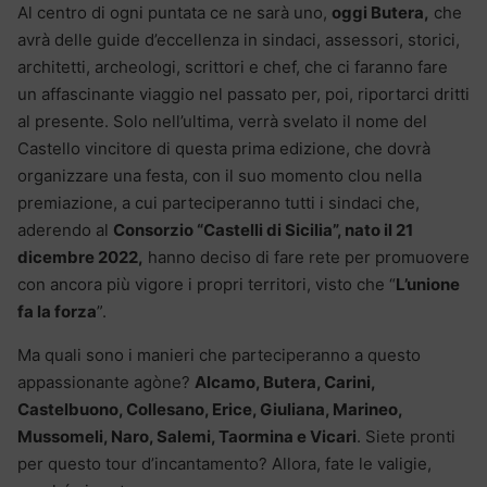
Al centro di ogni puntata ce ne sarà uno,
oggi Butera,
che
avrà delle guide d’eccellenza in sindaci, assessori, storici,
architetti, archeologi, scrittori e chef, che ci faranno fare
un affascinante viaggio nel passato per, poi, riportarci dritti
al presente. Solo nell’ultima, verrà svelato il nome del
Castello vincitore di questa prima edizione, che dovrà
organizzare una festa, con il suo momento clou nella
premiazione, a cui parteciperanno tutti i sindaci che,
aderendo al
Consorzio “Castelli di Sicilia”, nato il 21
dicembre 2022,
hanno deciso di fare rete per promuovere
con ancora più vigore i propri territori, visto che “
L’unione
fa la forza
”.
Ma quali sono i manieri che parteciperanno a questo
appassionante agòne?
Alcamo, Butera, Carini,
Castelbuono, Collesano, Erice, Giuliana, Marineo,
Mussomeli, Naro, Salemi, Taormina e Vicari
. Siete pronti
per questo tour d’incantamento? Allora, fate le valigie,