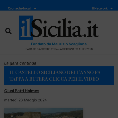
Cronache locali
Il Network
Fondato da Maurizio Scaglione
SABATO 8 AGOSTO 2026 - AGGIORNATO ALLE 09:28
La gara continua
IL CASTELLO SICILIANO DELL’ANNO FA
TAPPA A BUTERA CLICCA PER IL VIDEO
Giusi Patti Holmes
martedì 28 Maggio 2024