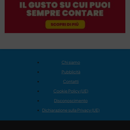
Chi siamo
Pubblicità
Contatti
Cookie Policy (UE)
Disconoscimento
Dichiarazione sulla Privacy (UE)