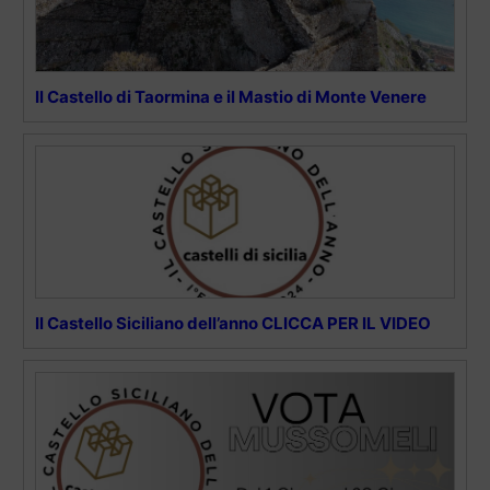
Il Castello di Taormina e il Mastio di Monte Venere
Il Castello Siciliano dell’anno CLICCA PER IL VIDEO