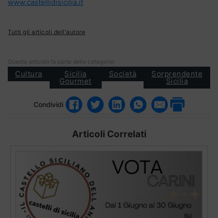
www.castellidisicilia.it
Tutti gli articoli dell'autore
Questo articolo fa parte delle categorie:
Cultura
Sicilia
Società
Sorprendente
Gourmet
Sicilia
Condividi
Articoli Correlati