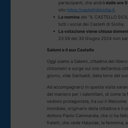
partecipanti, che andrà
dalle ore 9
sito
https://castellidisicilia.it
;
La nomina
del “IL CASTELLO SICI
tutti i social dei Castelli di Sicilia;
La votazione viene chiusa domen
23.59 del 30 Giugno 2024 non sarà
Salemi e il suo Castello
Oggi siamo a Salemi, cittadina del liber
chilometri e sorge sul sito dell’antica ci
giorno, vide Garibaldi, dalla torre del suo
Ad accompagnarci in questa visita saran
del maniero per i salemitani, di come la f
vedono protagonista, tra cui il Welcome b
mondiale, originario della cittadina e il
dottore Paolo Cammarata, che ci ha fatto
fratelli, che vede Halyciae, la femmina, 