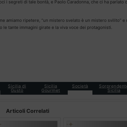
oci i segreti di tale bontà, e Paolo Caradonna, che ci ha parlato 
me amiamo ripetere, “un mistero svelato è un mistero svilito” e 
 le tante immagini girate e la viva voce dei protagonisti.
Sicilia di
Sicilia
Società
Sorprendent
Gusto
Gourmet
Sicilia
Articoli Correlati