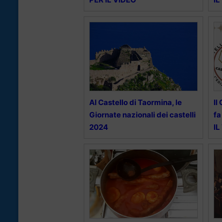
Al Castello di Taormina, le
Il
Giornate nazionali dei castelli
fa
2024
IL