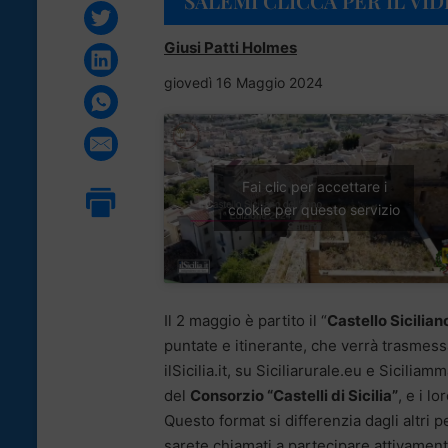
SALEMI CLICCA PER IL VI
Giusi Patti Holmes
giovedì 16 Maggio 2024
Fai clic per accettare i
cookie per questo servizio
Il 2 maggio è partito il “
Castello Sicilia
puntate e itinerante, che verrà trasmess
ilSicilia.it, su Siciliarurale.eu e Siciliam
del
Consorzio “Castelli di Sicilia”
, e i l
Questo format si differenzia dagli altri p
sarete chiamati a partecipare attivamente