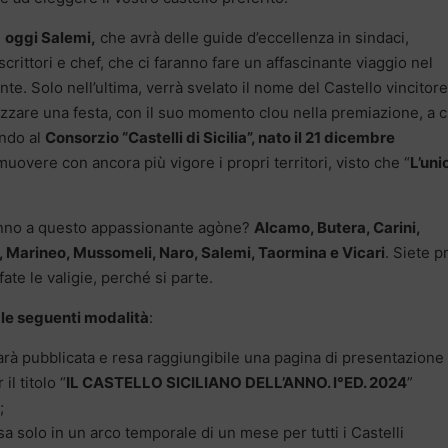
,
oggi Salemi,
che avrà delle guide d’eccellenza in sindaci,
 scrittori e chef, che ci faranno fare un affascinante viaggio nel
ente. Solo nell’ultima, verrà svelato il nome del Castello vincitore
zzare una festa, con il suo momento clou nella premiazione, a c
endo al
Consorzio “Castelli di Sicilia”, nato il 21 dicembre
uovere con ancora più vigore i propri territori, visto che “
L’uni
anno a questo appassionante agòne?
Alcamo, Butera, Carini,
, Marineo, Mussomeli, Naro, Salemi, Taormina e Vicari
. Siete p
ate le valigie, perché si parte.
 le seguenti modalità
:
rà pubblicata e resa raggiungibile una pagina di presentazione
il titolo “
IL CASTELLO SICILIANO DELL’ANNO. I°ED. 2024
”
;
 solo in un arco temporale di un mese per tutti i Castelli