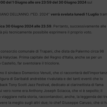
:00 del 1 Giugno alle ore 23:59 del 30 Giugno 2024
sul
LIANO DELL’ANNO. I°ED. 2024”
verrà svelata lunedì 1 Luglio
tram
ica 30 Giugno 2024 alle 23.59
. Pertanto, successivamente alle
 più tecnicamente possibile esprimere il proprio voto.
o consorzio comunale di Trapani, che dista da Palermo circa 98
ttà Halyciae. Prima capitale del Regno d’Italia, anche se per un
 Castello, far sventolare il tricolore.
no il sindaco Domenico Venuti, che ci racconterà dell’importan
igura di Garibaldi andrebbe rivalutata e dei tanti eventi che lo
ack Tony Scott Jazz Festival, dedicato al clarinettista di fama
 cui vero nome era Anthony Joseph Sciacca, che vi è sepolto; il
 viaggiare nella storia, raccontandoci, anche, la leggenda dei tr
avere la meglio sugli altri due; lo chef Giuseppe Caruso, che ci h