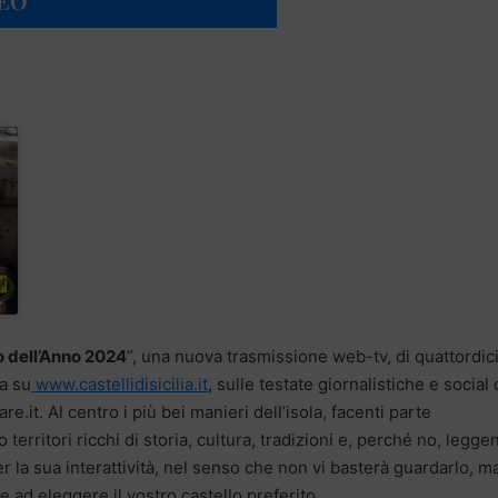
DEO
no dell’Anno 2024
”, una nuova trasmissione web-tv, di quattordic
a su
www.castellidisicilia.it
, sulle testate giornalistiche e social
mare.it. Al centro i più bei manieri dell’isola, facenti parte
oro territori ricchi di storia, cultura, tradizioni e, perché no, legge
er la sua interattività, nel senso che non vi basterà guardarlo, m
 ad eleggere il vostro castello preferito.