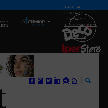
il SiciliaTivù
Siciliarurale.eu
Siciliammare.it
Il Network
Il Giornale della Bellezza
Siciliamedica.it
Sanitainsicilia.it