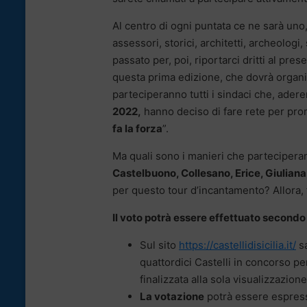
Al centro di ogni puntata ce ne sarà uno
assessori, storici, architetti, archeologi,
passato per, poi, riportarci dritti al pres
questa prima edizione, che dovrà organi
parteciperanno tutti i sindaci che, ader
2022,
hanno deciso di fare rete per prom
fa la forza
”.
Ma quali sono i manieri che parteciper
Castelbuono, Collesano, Erice, Giuliana
per questo tour d’incantamento? Allora, f
Il voto potrà essere effettuato secondo
Sul sito
https://castellidisicilia.it/
sa
quattordici Castelli in concorso per 
finalizzata alla sola visualizzazione
La votazione
potrà essere espressa