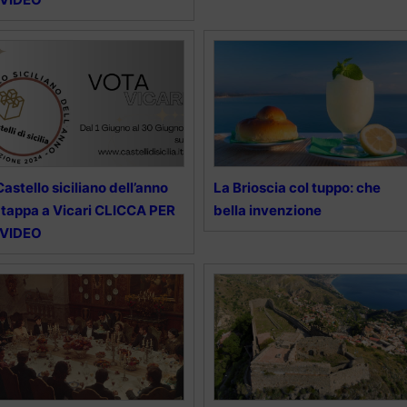
 Castello siciliano dell’anno
La Brioscia col tuppo: che
 tappa a Vicari CLICCA PER
bella invenzione
 VIDEO