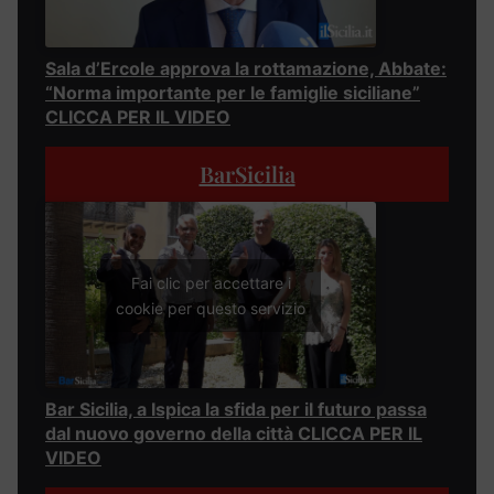
Sala d’Ercole approva la rottamazione, Abbate:
“Norma importante per le famiglie siciliane”
CLICCA PER IL VIDEO
BarSicilia
Fai clic per accettare i
cookie per questo servizio
Bar Sicilia, a Ispica la sfida per il futuro passa
dal nuovo governo della città CLICCA PER IL
VIDEO