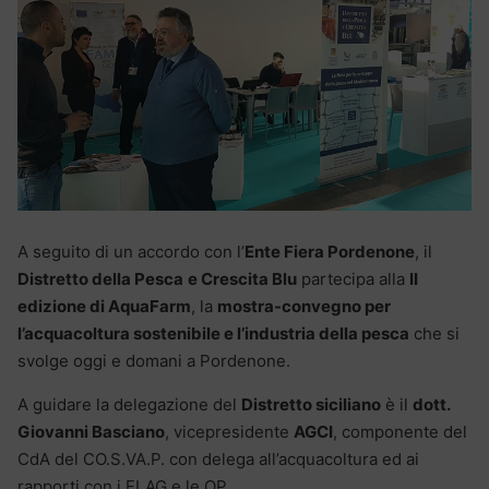
A seguito di un accordo con l’
Ente Fiera Pordenone
, il
Distretto della Pesca
e Crescita Blu
partecipa alla
II
edizione di AquaFarm
, la
mostra-convegno per
l’acquacoltura sostenibile e l’industria della pesca
che si
svolge oggi e domani a Pordenone.
A guidare la delegazione del
Distretto siciliano
è il
dott.
Giovanni Basciano
, vicepresidente
AGCI
, componente del
CdA del CO.S.VA.P. con delega all’acquacoltura ed ai
rapporti con i FLAG e le OP.