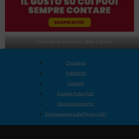
Presidente Distretto, Nino Carlino
Chi siamo
Pubblicità
Contatti
Cookie Policy (UE)
Disconoscimento
Dichiarazione sulla Privacy (UE)