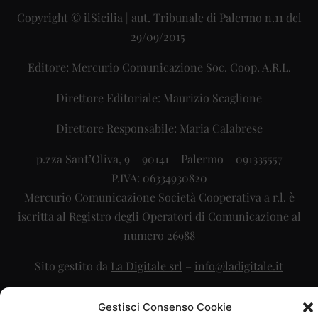
Copyright © ilSicilia | aut. Tribunale di Palermo n.11 del
29/09/2015
Editore: Mercurio Comunicazione Soc. Coop. A.R.L.
Direttore Editoriale: Maurizio Scaglione
Direttore Responsabile: Maria Calabrese
p.zza Sant’Oliva, 9 – 90141 – Palermo – 091335557
P.IVA: 06334930820
Mercurio Comunicazione Società Cooperativa a r.l. è
iscritta al Registro degli Operatori di Comunicazione al
numero 26988
Sito gestito da
La Digitale srl
–
info@ladigitale.it
Gestisci Consenso Cookie