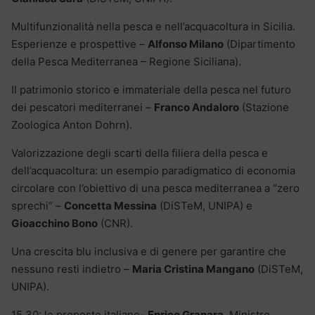
Multifunzionalità nella pesca e nell’acquacoltura in Sicilia.
Esperienze e prospettive –
Alfonso Milano
(Dipartimento
della Pesca Mediterranea – Regione Siciliana).
Il patrimonio storico e immateriale della pesca nel futuro
dei pescatori mediterranei –
Franco Andaloro
(Stazione
Zoologica Anton Dohrn).
Valorizzazione degli scarti della filiera della pesca e
dell’acquacoltura: un esempio paradigmatico di economia
circolare con l’obiettivo di una pesca mediterranea a “zero
sprechi” –
Concetta Messina
(DiSTeM, UNIPA) e
Gioacchino Bono
(CNR).
Una crescita blu inclusiva e di genere per garantire che
nessuno resti indietro –
Maria Cristina Mangano
(DiSTeM,
UNIPA).
15.30: le proposte italiane-
Enrico Granara
, Ministro