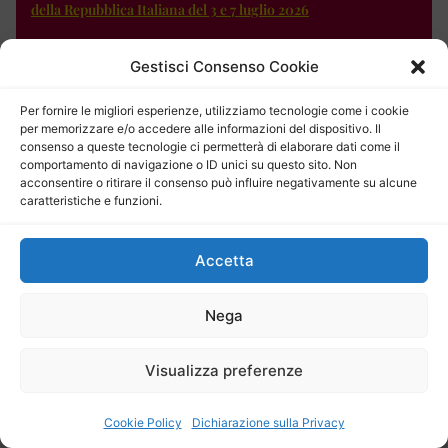
della Repubblica Italiana del 3 e 7 luglio 2026
Pubblicazione: venerdì 3 Luglio 2026
Bandi e concorsi: ecco le ultime novità dalla Gazzetta
Gestisci Consenso Cookie
Ufficiale della Repubblica Italiana del 26 e 30 giugno 2026
Per fornire le migliori esperienze, utilizziamo tecnologie come i cookie
Pubblicazione: venerdì 26 Giugno 2026
per memorizzare e/o accedere alle informazioni del dispositivo. Il
Bandi e concorsi: le ultime novità dalla Gazzetta Ufficiale
consenso a queste tecnologie ci permetterà di elaborare dati come il
comportamento di navigazione o ID unici su questo sito. Non
della Repubblica Italiana del 23 giugno 2026
acconsentire o ritirare il consenso può influire negativamente su alcune
caratteristiche e funzioni.
Entra nell'Archivio Lavoro & Concorsi
Accetta
Nega
Visualizza preferenze
Cookie Policy
Dichiarazione sulla Privacy