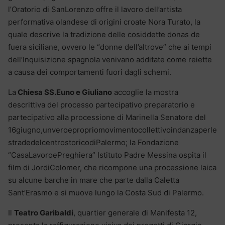
l’Oratorio di SanLorenzo offre il lavoro dell’artista
performativa olandese di origini croate Nora Turato, la
quale descrive la tradizione delle cosiddette donas de
fuera siciliane, ovvero le “donne dell’altrove” che ai tempi
dell’Inquisizione spagnola venivano additate come reiette
a causa dei comportamenti fuori dagli schemi.
La
Chiesa SS.Euno e Giuliano
accoglie la mostra
descrittiva del processo partecipativo preparatorio e
partecipativo alla processione di Marinella Senatore del
16giugno,unveroepropriomovimentocollettivoindanzaperle
stradedelcentrostoricodiPalermo; la Fondazione
“CasaLavoroePreghiera” Istituto Padre Messina ospita il
film di JordiColomer, che ricompone una processione laica
su alcune barche in mare che parte dalla Caletta
Sant’Erasmo e si muove lungo la Costa Sud di Palermo.
Il
Teatro Garibaldi
, quartier generale di Manifesta 12,