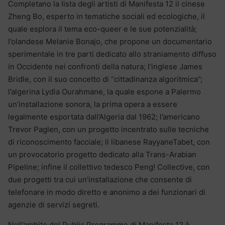
Completano la lista degli artisti di Manifesta 12 il cinese
Zheng Bo, esperto in tematiche sociali ed ecologiche, il
quale esplora il tema eco-queer e le sue potenzialità;
l’olandese Melanie Bonajo, che propone un documentario
sperimentale in tre parti dedicato allo straniamento diffuso
in Occidente nei confronti della natura; l’inglese James
Bridle, con il suo concetto di “cittadinanza algoritmica”;
l’algerina Lydia Ourahmane, la quale espone a Palermo
un’installazione sonora, la prima opera a essere
legalmente esportata dall’Algeria dal 1962; l’americano
Trevor Paglen, con un progetto incentrato sulle tecniche
di riconoscimento facciale; il libanese RayyaneTabet, con
un provocatorio progetto dedicato alla Trans-Arabian
Pipeline; infine il collettivo tedesco Peng! Collective, con
due progetti tra cui un’installazione che consente di
telefonare in modo diretto e anonimo a dei funzionari di
agenzie di servizi segreti.
Nell’ambito del Public Programme di Manifesta 12 è