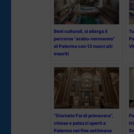
Beni culturali, si allarga il
Tu
percorso “arabo-normanno”
Pa
di Palermo con 13 nuovi siti
V
inseriti
“Giornate Fai di primavera”,
Pa
chiese e palazzi aperti a
tr
Palermo nel fine settimana
Sc