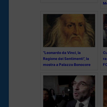
Mo
“Leonardo da Vinci, la
Cu
Ragione dei Sentimenti”, la
ra
mostra a Palazzo Bonocore
F