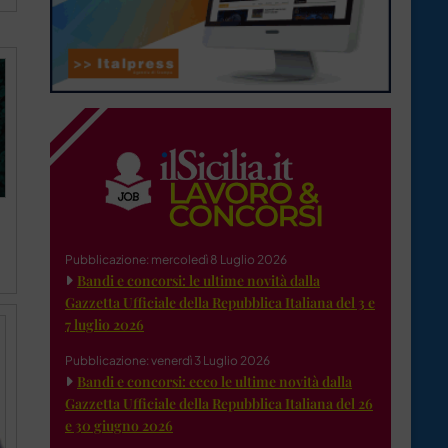
Pubblicazione: mercoledì 8 Luglio 2026
Bandi e concorsi: le ultime novità dalla
Gazzetta Ufficiale della Repubblica Italiana del 3 e
7 luglio 2026
Pubblicazione: venerdì 3 Luglio 2026
Bandi e concorsi: ecco le ultime novità dalla
Gazzetta Ufficiale della Repubblica Italiana del 26
e 30 giugno 2026