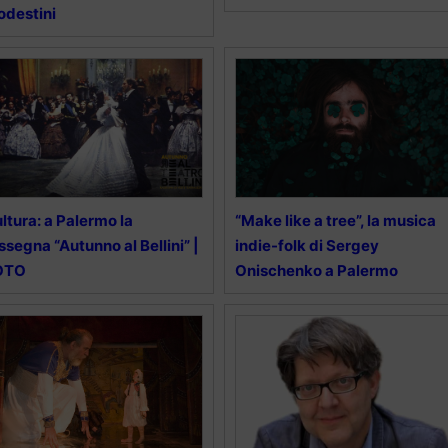
destini
ltura: a Palermo la
“Make like a tree”, la musica
ssegna “Autunno al Bellini” |
indie-folk di Sergey
OTO
Onischenko a Palermo