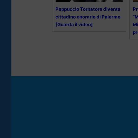
Peppuccio Tornatore diventa
Pr
cittadino onorario di Palermo
“M
[Guarda il video]
Mi
p