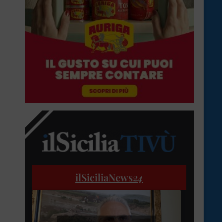
ilSiciliaNews
24