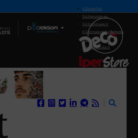
il SiciliaTivù
Siciliarurale.eu
Siciliammare.it
Il Network
Il Giornale della Bellezza
Siciliamedica.it
Sanitainsicilia.it