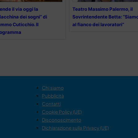
ende il via oggi la
Teatro Massimo Palermo, il
acchina dei sogni” di
Sovrintendente Betta: “Siam
mmo Cuticchio. Il
al fianco dei lavoratori”
rogramma
Chi siamo
Pubblicità
Contatti
Cookie Policy (UE)
Disconoscimento
Dichiarazione sulla Privacy (UE)