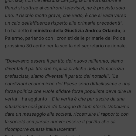
giornata, non c’è nessuna campagna di informazione e
Renzi si sottrae ai confronti televisivi, ne è previsto solo
uno. Il rischio molto grave, che vedo, è che si vada verso
un calo dell’affluenza rispetto alle primarie precedenti”.
Lo ha detto il
ministro della Giustizia Andrea Orlando
, a
Palermo, parlando con i cronisti delle primarie del Pd del
prossimo 30 aprile per la scelta del segretario nazionale.
“Dovevamo essere il partito del nuovo millennio, siamo
diventati il partito che replica pratiche della democrazia
prefascista, siamo diventati il partito dei notabili”.
“Le
condizioni economiche del Paese sono difficilissime e una
forza politica che vuole sfidare forze populiste deve dire la
verità
– ha aggiunto –
E la verità è che per uscire da una
situazione così grave c’è bisogno di tanti sforzi. Dobbiamo
dare un messaggio alla società, ricostruire il rapporto con
la società con parole nuove; essere il partito che sa
ricomporre questa Italia lacerata”.