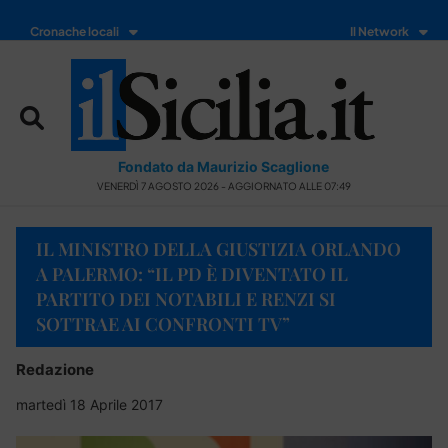
Cronache locali
Il Network
Fondato da Maurizio Scaglione
VENERDÌ 7 AGOSTO 2026 - AGGIORNATO ALLE 07:49
IL MINISTRO DELLA GIUSTIZIA ORLANDO
A PALERMO: “IL PD È DIVENTATO IL
PARTITO DEI NOTABILI E RENZI SI
SOTTRAE AI CONFRONTI TV”
Redazione
martedì 18 Aprile 2017