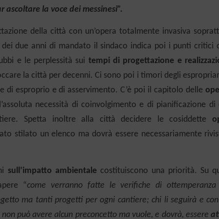
ar ascoltare la voce dei messinesi”.
ettazione della città con un’opera
totalmente invasiva sopratt
 dei due anni di mandato il sindaco indica poi i punti critici 
bbi e le perplessità sui
tempi di
progettazione e realizzazi
occare la città per decenni. Ci sono poi i timori degli espropria
e di esproprio e di asservimento. C’è poi il capitolo delle
ope
l’assoluta necessità di coinvolgimento e di pianificazione di
tiere.
Spetta inoltre alla città decidere le cosiddette
o
tato stilato un elenco ma dovrà essere necessariamente rivis
ni
sull’impatto ambientale
costituiscono una priorità. Su qu
sapere
“
come verranno fatte le verifiche di ottemperanza 
ogetto ma tanti progetti per ogni cantiere; chi li seguirà e co
a, non può avere alcun preconcetto ma vuole, e dovrà, essere
at