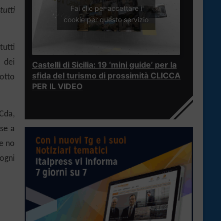
Fai clic per accettare i
tutti
cookie per questo servizio
e
tutti
 dei
Castelli di Sicilia: 19 ‘mini guide’ per la
sfida del turismo di prossimità CLICCA
otto
PER IL VIDEO
Cda,
ase a
ce no
 ogni