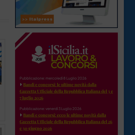
Pubblicazione: mercoledì 8 Luglio 2026
Bandi e concorsi: le ultime novità dalla
Gazzetta Ufficiale della Repubblica Italiana del 3 e
7 luglio 2026
Pubblicazione: venerdì 3 Luglio 2026
Bandi e concorsi: ecco le ultime novità dalla
Gazzetta Ufficiale della Repubblica Italiana del 26
e 30 giugno 2026