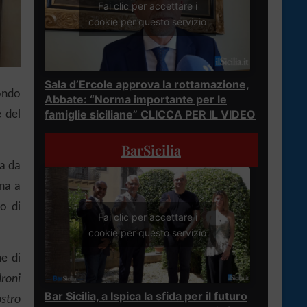
Fai clic per accettare i
cookie per questo servizio
Sala d’Ercole approva la rottamazione,
condo
Abbate: “Norma importante per le
famiglie siciliane” CLICCA PER IL VIDEO
 del
BarSicilia
a da
gna a
to di
Fai clic per accettare i
cookie per questo servizio
ne di
roni
Bar Sicilia, a Ispica la sfida per il futuro
stro