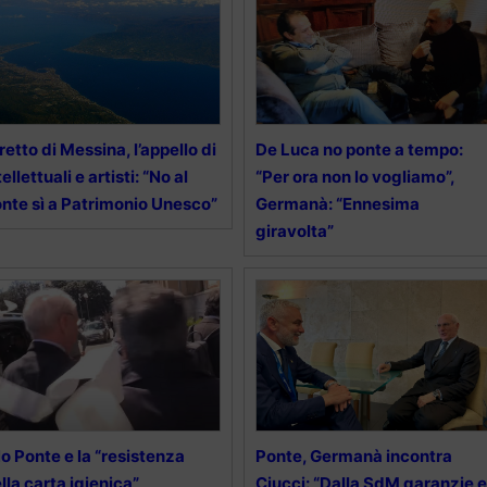
retto di Messina, l’appello di
De Luca no ponte a tempo:
tellettuali e artisti: “No al
“Per ora non lo vogliamo”,
nte sì a Patrimonio Unesco”
Germanà: “Ennesima
giravolta”
No Ponte e la “resistenza
Ponte, Germanà incontra
lla carta igienica”
Ciucci: “Dalla SdM garanzie e