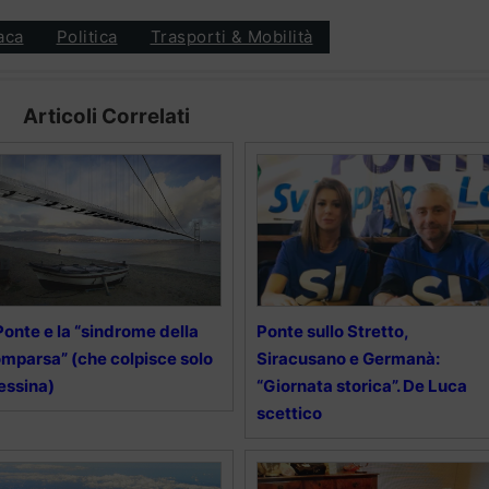
aca
Politica
Trasporti & Mobilità
Articoli Correlati
 Ponte e la “sindrome della
Ponte sullo Stretto,
mparsa” (che colpisce solo
Siracusano e Germanà:
essina)
“Giornata storica”. De Luca
scettico