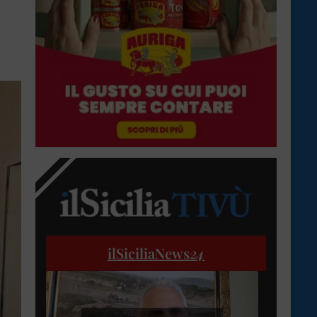
ilSiciliaNews
24