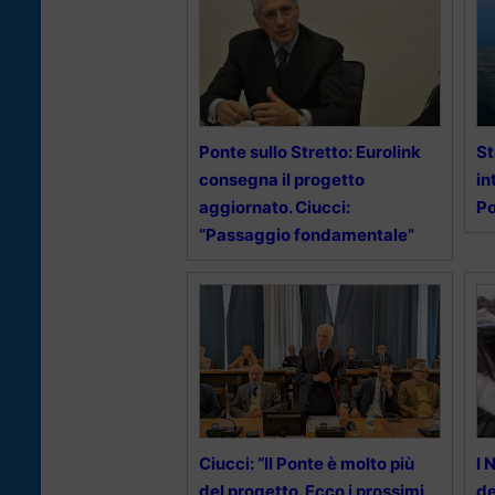
Ponte sullo Stretto: Eurolink
St
consegna il progetto
in
aggiornato. Ciucci:
Po
“Passaggio fondamentale”
Ciucci: “Il Ponte è molto più
I 
del progetto. Ecco i prossimi
de