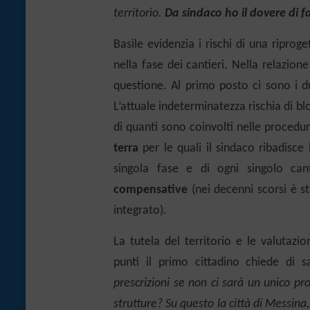
territorio.
Da sindaco
ho il dovere di f
Basile evidenzia i rischi di una riprog
nella fase dei cantieri. Nella relazione
questione.
Al primo posto ci sono i du
L’attuale indeterminatezza rischia di bl
di quanti sono coinvolti nelle procedur
terra
per le quali il sindaco ribadisce 
singola fase e di ogni singolo can
compensative
(nei decenni scorsi è s
integrato).
La tutela del territorio e le valutazio
punti il primo cittadino chiede di 
prescrizioni se non ci sarà un unico pr
strutture? Su questo la città di Messin