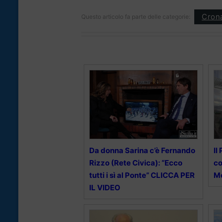
Cron
Questo articolo fa parte delle categorie:
Da donna Sarina c’è Fernando
Il
Rizzo (Rete Civica): “Ecco
co
tutti i sì al Ponte” CLICCA PER
M
IL VIDEO