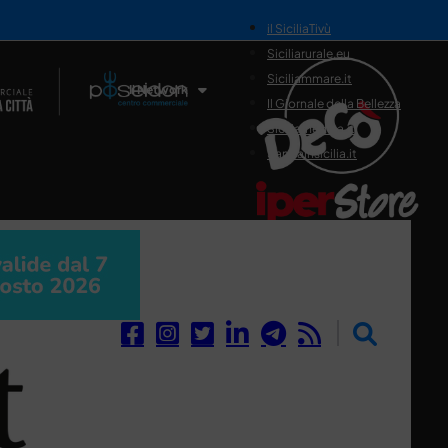
il SiciliaTivù
Siciliarurale.eu
Siciliammare.it
Il Network
Il Giornale della Bellezza
Siciliamedica.it
Sanitainsicilia.it