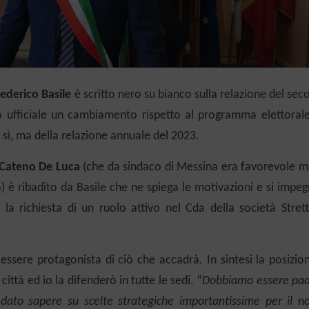
ederico Basile
è scritto nero su bianco sulla relazione del se
ufficiale un cambiamento rispetto al programma elettorale
l sì, ma della relazione annuale del 2023.
Cateno De Luca
(che da sindaco di Messina era favorevole m
 è ribadito da Basile che ne spiega le motivazioni e si impe
li la richiesta di un ruolo attivo
n
el Cda della società
S
tret
ssere protagonista di ciò che accadrà.
In sintesi la posizio
ittà ed io la difenderò in tutte le sedi. “
Dobbiamo essere pad
dato sapere su scelte strategiche importantissime per il no