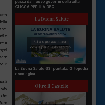
passa dal nuovo governo della città
CLICCA PER IL VIDEO
utto
La Buona Salute
della
one.
ndi e
Fai clic per accettare i
re a
cookie per questo servizio
 ogni
pere
to e
La Buona Salute 63° puntata: Ortopedia
oncologica
esti
Oltre il Castello
alla
n che
tore