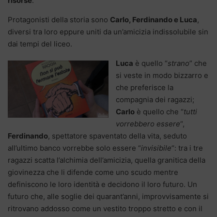
risorse
.
Protagonisti della storia sono
Carlo, Ferdinando e Luca
,
diversi tra loro eppure uniti da un’amicizia indissolubile sin
dai tempi del liceo.
Luca
è quello “
strano
” che
si veste in modo bizzarro e
che preferisce la
compagnia dei ragazzi;
Carlo
è quello che “
tutti
vorrebbero essere
“,
Ferdinando
, spettatore spaventato della vita, seduto
all’ultimo banco vorrebbe solo essere “
invisibile
“: tra i tre
ragazzi scatta l’alchimia dell’amicizia, quella granitica della
giovinezza che li difende come uno scudo mentre
definiscono le loro identità e decidono il loro futuro. Un
futuro che, alle soglie dei quarant’anni, improvvisamente si
ritrovano addosso come un vestito troppo stretto e con il