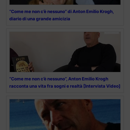
“Come me non c’è nessuno” di Anton Emilio Krogh,
diario di una grande amicizia
“Come me non c’è nessuno”, Anton Emilio Krogh
racconta una vita fra sogni e realtà [Intervista Video]