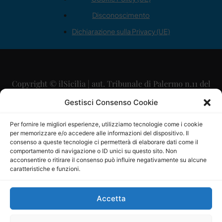
Disconoscimento
Dichiarazione sulla Privacy (UE)
Copyright © ilSicilia | aut. Tribunale di Palermo n.11 del
29/09/2015
Gestisci Consenso Cookie
Editore: Mercurio Comunicazione Soc. Coop. A.R.L.
Per fornire le migliori esperienze, utilizziamo tecnologie come i cookie
per memorizzare e/o accedere alle informazioni del dispositivo. Il
Direttore Editoriale: Maurizio Scaglione
consenso a queste tecnologie ci permetterà di elaborare dati come il
comportamento di navigazione o ID unici su questo sito. Non
Direttore Responsabile: Maria Calabrese
acconsentire o ritirare il consenso può influire negativamente su alcune
caratteristiche e funzioni.
p.zza Sant’Oliva, 9 – 90141 – Palermo – 091335557
P.IVA: 06334930820
Accetta
Mercurio Comunicazione Società Cooperativa a r.l. è