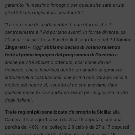
garantito “il massimo impegno per quella che sarà a tutti
gli effetti una legislatura costituente”.
“La riduzione dei parlamentari è una riforma che il
centrosinistra e il Pd portano avanti, in forme diverse, da
20 anni –
ha scritto su Facebook il segretario del Pd
Nicola
Zingaretti
–
. Oggi
abbiamo deciso di votarlo tenendo
fede al primo impegno del programma di Governo
e
anche perché abbiamo ottenuto, così come da noi
richiesto, che si inserisca dentro un quadro di garanzie
istituzionali e costituzionali che prima non c’erano. Ecco il
motivo del nostro sì, rispetto al no che avevamo dato
qualche mese fa. Ora andiamo avanti per migliorare la vita
degli italiani”.
Tra le regioni più penalizzate c’è proprio la Sicilia:
alla
Camera il Collegio 1 passa da 25 a 15 deputati, con una
perdita del 40%; nel collegio 2 il calo è da 27 a 17 deputati
e una riduzione del 37%. Al Senato, la Sicilia avrà 16