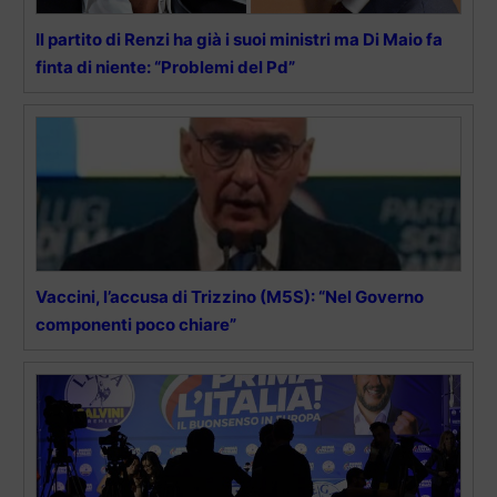
Il partito di Renzi ha già i suoi ministri ma Di Maio fa
finta di niente: “Problemi del Pd”
Vaccini, l’accusa di Trizzino (M5S): “Nel Governo
componenti poco chiare”