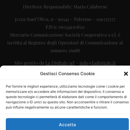
Direttore Responsabile: Maria Calabrese
p.zza Sant’Oliva, 9 – 90141 – Palermo – 091335557
P.IVA: 06334930820
Mercurio Comunicazione Società Cooperativa a r.l. è
iscritta al Registro degli Operatori di Comunicazione al
numero 26988
Sito gestito da
La Digitale srl
–
info@ladigitale.it
Gestisci Consenso Cookie
Per fornire le migliori esperienze, utilizziamo tecnologie come i cookie per
memorizzare e/o accedere alle informazioni del dispositivo. Il consenso a
queste tecnologie ci permetterà di elaborare dati come il comportamento di
navigazione o ID unici su questo sito. Non acconsentire o ritirare il consenso
può influire negativamente su alcune caratteristiche e funzioni.
Accetta