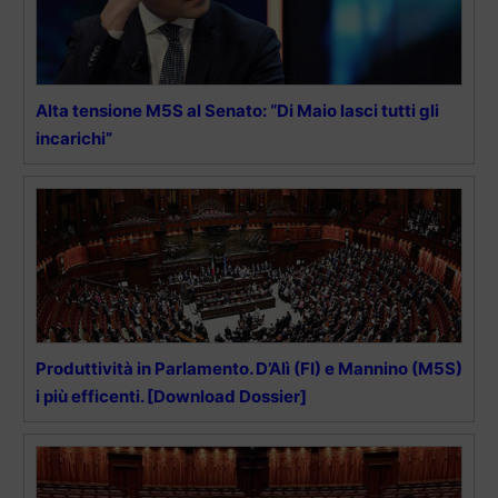
Alta tensione M5S al Senato: “Di Maio lasci tutti gli
incarichi”
Produttività in Parlamento. D’Alì (FI) e Mannino (M5S)
i più efficenti. [Download Dossier]