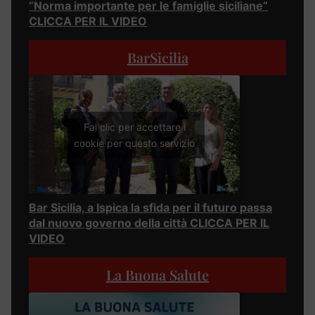
“Norma importante per le famiglie siciliane”
CLICCA PER IL VIDEO
BarSicilia
Fai clic per accettare i
cookie per questo servizio
Bar Sicilia, a Ispica la sfida per il futuro passa
dal nuovo governo della città CLICCA PER IL
VIDEO
La Buona Salute