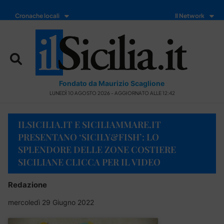
Cronache locali
Il Network
Fondato da Maurizio Scaglione
LUNEDÌ 10 AGOSTO 2026 - AGGIORNATO ALLE 12:42
ILSICILIA.IT E SICILIAMMARE.IT
PRESENTANO ‘SICILY&FISH’: LO
SPLENDORE DELLE ZONE COSTIERE
SICILIANE CLICCA PER IL VIDEO
Redazione
mercoledì 29 Giugno 2022