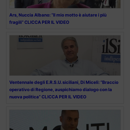
Ars, Nuccia Albano: “Il mio motto è aiutare i più
fragili” CLICCA PER IL VIDEO
Ventennale degli E.R.S.U. siciliani, Di Miceli: “Braccio
operativo di Regione, auspichiamo dialogo con la
nuova politica” CLICCA PER IL VIDEO