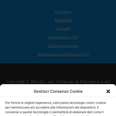
Chi siamo
Pubblicità
Contatti
Cookie Policy (UE)
Disconoscimento
Dichiarazione sulla Privacy (UE)
Copyright © ilSicilia | aut. Tribunale di Palermo n.11 del
29/09/2015
Gestisci Consenso Cookie
Editore: Mercurio Comunicazione Soc. Coop. A.R.L.
Per fornire le migliori esperienze, utilizziamo tecnologie come i cookie
per memorizzare e/o accedere alle informazioni del dispositivo. Il
Direttore Editoriale: Maurizio Scaglione
consenso a queste tecnologie ci permetterà di elaborare dati come il