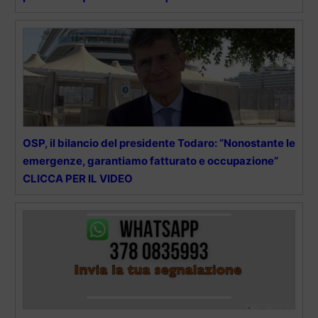
OSP, il bilancio del presidente Todaro: “Nonostante le
emergenze, garantiamo fatturato e occupazione”
CLICCA PER IL VIDEO