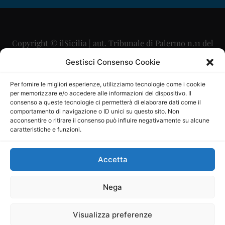
Copyright © ilSicilia | aut. Tribunale di Palermo n.11 del
29/09/2015
Gestisci Consenso Cookie
Editore: Mercurio Comunicazione Soc. Coop. A.R.L.
Per fornire le migliori esperienze, utilizziamo tecnologie come i cookie
per memorizzare e/o accedere alle informazioni del dispositivo. Il
Direttore Editoriale: Maurizio Scaglione
consenso a queste tecnologie ci permetterà di elaborare dati come il
comportamento di navigazione o ID unici su questo sito. Non
Direttore Responsabile: Maria Calabrese
acconsentire o ritirare il consenso può influire negativamente su alcune
caratteristiche e funzioni.
p.zza Sant’Oliva, 9 – 90141 – Palermo – 091335557
P.IVA: 06334930820
Accetta
Mercurio Comunicazione Società Cooperativa a r.l. è
iscritta al Registro degli Operatori di Comunicazione al
Nega
numero 26988
Visualizza preferenze
Sito gestito da
La Digitale srl
–
info@ladigitale.it