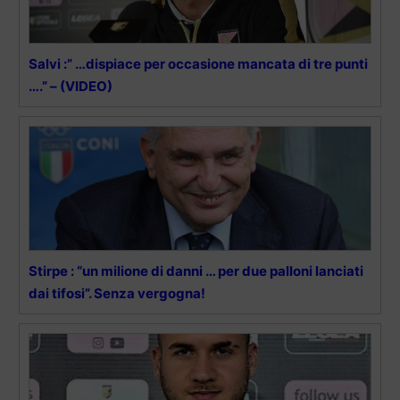
Salvi :” …dispiace per occasione mancata di tre punti
….” – (VIDEO)
Stirpe : “un milione di danni … per due palloni lanciati
dai tifosi”. Senza vergogna!