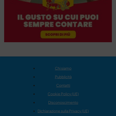
Chi siamo
Pubblicità
Contatti
Cookie Policy (UE)
Disconoscimento
Dichiarazione sulla Privacy (UE)