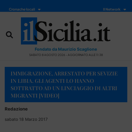
Cronache locali
Il Network
Fondato da Maurizio Scaglione
SABATO 8 AGOSTO 2026 - AGGIORNATO ALLE 11:38
IMMIGRAZIONE, ARRESTATO PER SEVIZIE
IN LIBIA. GLI AGENTI LO HANNO
SOTTRATTO AD UN LINCIAGGIO DI ALTRI
MIGRANTI [VIDEO]
Redazione
sabato 18 Marzo 2017