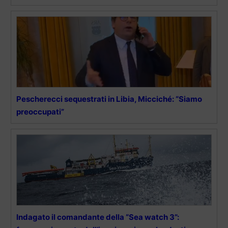
Pescherecci sequestrati in Libia, Micciché: “Siamo
preoccupati”
Indagato il comandante della “Sea watch 3”: