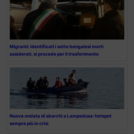
Migranti: identificati i sette bengalesi morti
assiderati, si procede per il trasferimento
Nuova ondata di sbarchi a Lampedusa: hotspot
sempre più in crisi